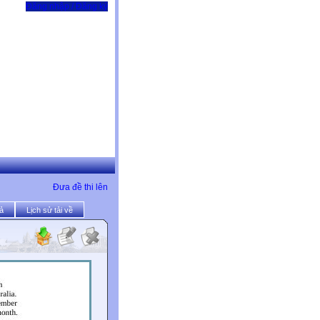
Đăng nhập / Đăng ký
Đưa đề thi lên
ả
Lịch sử tải về