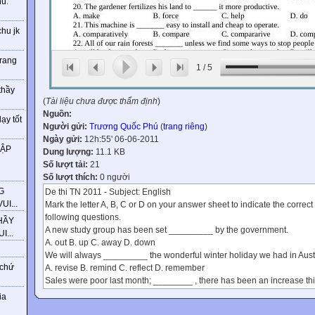
ú.
chu jk
trang
1
/
5
thầy
(
Tài liệu chưa được thẩm định
)
Nguồn:
ạy tốt
Người gửi:
Trương Quốc Phú
(
trang riêng
)
Ngày gửi:
12h:55' 06-06-2011
HẬP
Dung lượng:
11.1 KB
Số lượt tải:
21
Số lượt thích:
0 người
G
De thi TN 2011 - Subject: English
I...
Mark the letter A, B, C or D on your answer sheet to indicate the correc
following questions.
HẦY
A new study group has been set _________ by the government.
...
A. out B. up C. away D. down
We will always _________ the wonderful winter holiday we had in Austr
 chứ
A. revise B. remind C. reflect D. remember
Sales were poor last month; ________ , there has been an increase th
A. otherwise B. however C. because D. moreover
ia
Reading book is one of _________ most popular forms of entertainmen