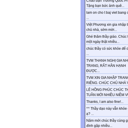
Chào bạn Trương Quốc Ph
Tặng bạn bức ảnh quê...
lam on cho t baj viet bang 
...
Việt Phương xin gia nhập 
chủ nhà, sớm mời...
Ghé thăm thầy giáo. Chúc 
một ngày thật nhiều...
chúc thầy có sức khỏe để d
...
TVM THANH NGHỊ GIA N
TRANG, RẤT HÂN HẠNH
ĐƯỢC...
TVM XIN GIA NHẬP TRAN
RIÊNG. CHÚC CHỦ NHÀ VU
LÊ HỒNG PHÚC CHÚC T
TUẦN MỚI NHIỀU NIỀM VUI
Thanks, I am also fine!...
^^ Thầy dạo này vẫn khỏe
ạ? ...
Năm mới chúc thầy cùng g
đình gặp nhiều...