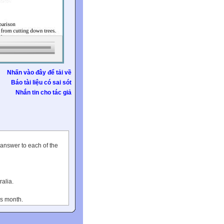
Nhấn vào đây để tải về
Báo tài liệu có sai sót
Nhắn tin cho tác giả
t answer to each of the
alia.
is month.
t.