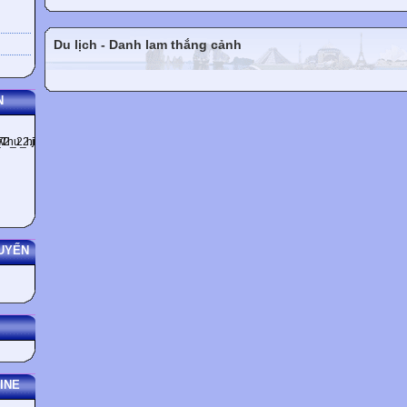
A. helpful B. selfish C. confident D. grateful
Susan: “Can you do the cooking today?” – Bill: “ _____________”
A. I know that B. No, thank you C. Oh, all right D. Yes, please
Du lịch - Danh lam thắng cảnh
Phil: “I’d like to become a tour guide. What do you think I should do?” 
I think you should practise spoken English. B. Yes, a tour guide is a goo
C. Shall we have a package tour this summer? D. I don’t agree with you
N
The longer he waited, __________ impatient he got.
A. the more B. better C. more D. the better
The gardener fertilizes his land to ______ it more productive.
A. make B. force C. help D. do
This machine is _______ easy to install and cheap to operate.
A. comparatively B. compare C. compararive D. comparison
All of our rain forests _______ unless we find some ways to stop peopl
trees.
A. will be destroyed B. destroy C. were destroyed D. will destroy
UYẾN
Please remember to _____ the lights as you leave the room.
A. get out B. go out C. turn off D. set off
Two thieves ________ at a bus stop were arrested yesterday.
A. having waited B. were waiting C. wait D. waiting
Nowadays more and more women go out to work, and the become mor
to.
A. independent B. dependence C. dependent D. independently
Mark the letter A, B, C or D on your answer sheet to indicate the word tha
the position of the main stress in each of the following questions.
INE
A. offer B. persuade C.