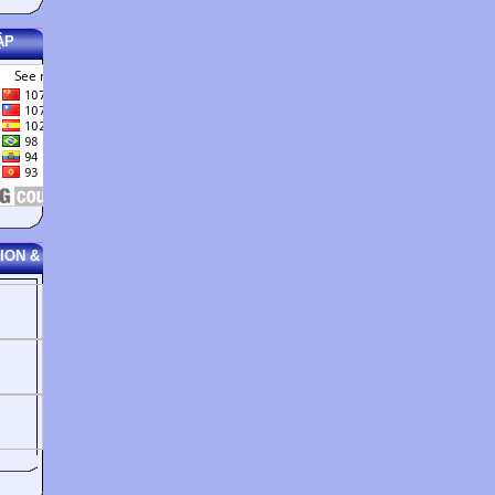
ẬP
ION &