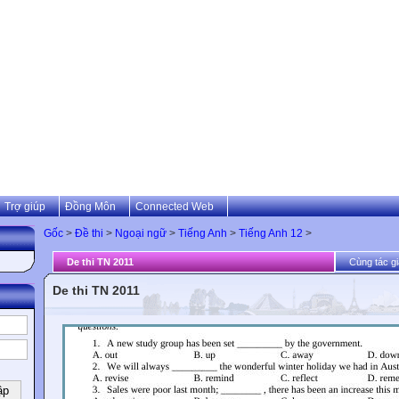
Trợ giúp
Đồng Môn
Connected Web
Gốc
>
Đề thi
>
Ngoại ngữ
>
Tiếng Anh
>
Tiếng Anh 12
>
De thi TN 2011
Cùng tác gi
De thi TN 2011