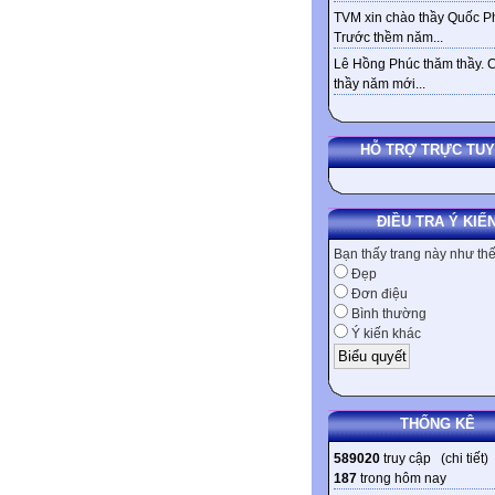
TVM xin chào thầy Quốc Ph
Trước thềm năm...
Lê Hồng Phúc thăm thầy. 
thầy năm mới...
HỖ TRỢ TRỰC TU
ĐIỀU TRA Ý KIẾ
Bạn thấy trang này như th
Đẹp
Đơn điệu
Bình thường
Ý kiến khác
THỐNG KÊ
589020
truy cập (
chi tiết
)
187
trong hôm nay