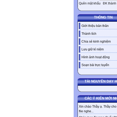
Quên mật khẩu
ĐK thành 
THÔNG TIN
Giới thiệu bản thân
Thành tích
Chia sẻ kinh nghiệm
Lưu giữ kỉ niệm
Hình ảnh hoạt động
Soạn bài trực tuyến
TÀI NGUYÊN DẠY 
CÁC Ý KIẾN MỚI N
Xin chào Thầy ạ. Thầy cho 
flie nghe...