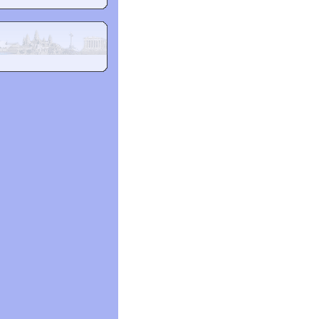
– Leonie: “ ______”
d job.
.
e from cutting down
e _____ than they used
t differs from the rest in