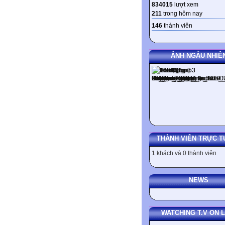
834015
lượt xem
211
trong hôm nay
146
thành viên
ẢNH NGẪU NHIÊ
THÀNH VIÊN TRỰC T
1 khách và 0 thành viên
NEWS
WATCHING T.V ON L