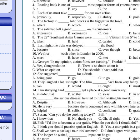
viên
HỌC
HẤT
e hỏi