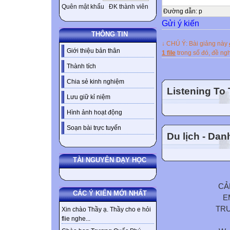
Quên mật khẩu
ĐK thành viên
Đường dẫn
:
p
Gửi ý kiến
THÔNG TIN
↓ CHÚ Ý: Bài giảng này
Giới thiệu bản thân
1 file
trong số đó, đề n
Thành tích
Chia sẻ kinh nghiệm
Listening To
Lưu giữ kỉ niệm
Hình ảnh hoạt động
Soạn bài trực tuyến
Du lịch - Da
TÀI NGUYÊN DẠY HỌC
CẢ
CÁC Ý KIẾN MỚI NHẤT
E
TR
Xin chào Thầy ạ. Thầy cho e hỏi
flie nghe...