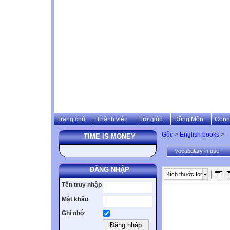
Trang chủ
Thành viên
Trợ giúp
Đồng Môn
Conn
Gốc
>
English books
>
TIME IS MONEY
vocabulary in use
ĐĂNG NHẬP
Kích thước font
Tên truy nhập
Mật khẩu
Ghi nhớ