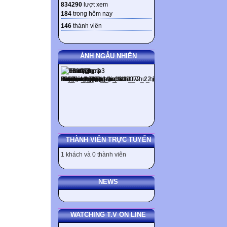
834290
lượt xem
184
trong hôm nay
146
thành viên
ẢNH NGẪU NHIÊN
THÀNH VIÊN TRỰC TUYẾN
1 khách và 0 thành viên
NEWS
WATCHING T.V ON LINE