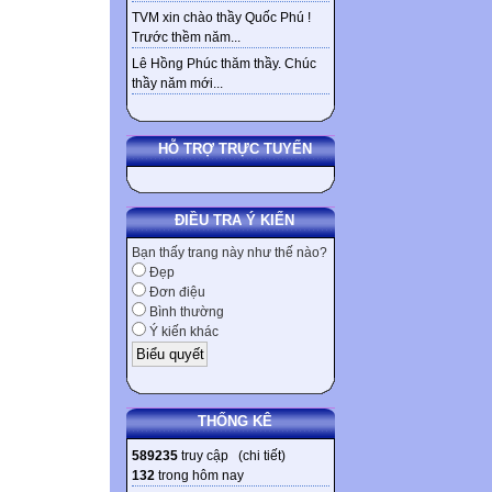
TVM xin chào thầy Quốc Phú !
Trước thềm năm...
Lê Hồng Phúc thăm thầy. Chúc
thầy năm mới...
HỖ TRỢ TRỰC TUYẾN
ĐIỀU TRA Ý KIẾN
Bạn thấy trang này như thế nào?
Đẹp
Đơn điệu
Bình thường
Ý kiến khác
THỐNG KÊ
589235
truy cập (
chi tiết
)
132
trong hôm nay