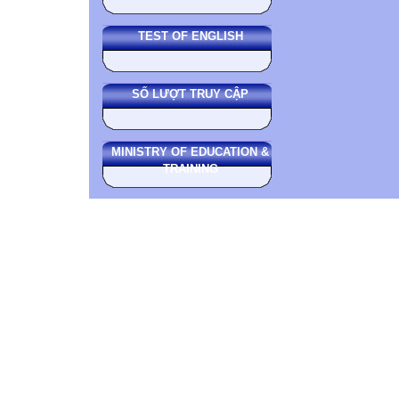
TEST OF ENGLISH
SỐ LƯỢT TRUY CẬP
MINISTRY OF EDUCATION &
TRAINING