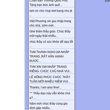
We
Chào bạn Trương Quốc Phú.
Tặng bạn bức ảnh quê...
lam on cho t baj viet bang chu jk
...
Việt Phương xin gia nhập trang
chủ nhà, sớm mời...
Ghé thăm thầy giáo. Chúc thầy
một ngày thật nhiều...
chúc thầy có sức khỏe để dạy tốt
...
TVM THANH NGHỊ GIA NHẬP
TRANG, RẤT HÂN HẠNH
ĐƯỢC...
TVM XIN GIA NHẬP TRANG
RIÊNG. CHÚC CHỦ NHÀ VUI...
LÊ HỒNG PHÚC CHÚC THẦY
TUẦN MỚI NHIỀU NIỀM VUI...
Thanks, I am also fine!...
^^ Thầy dạo này vẫn khỏe chứ
ạ? ...
Năm mới chúc thầy cùng gia
đình gặp nhiều...