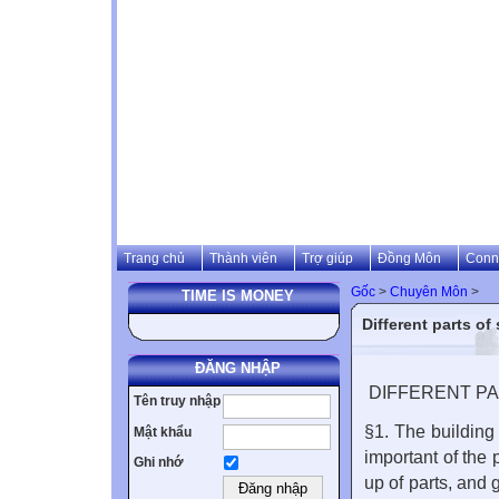
Trang chủ
Thành viên
Trợ giúp
Đồng Môn
Conn
Gốc
>
Chuyên Môn
>
TIME IS MONEY
Different parts of
ĐĂNG NHẬP
DIFFERENT P
Tên truy nhập
§1. The building
Mật khẩu
important of the
Ghi nhớ
up of parts, and 