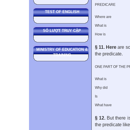
PREDICARE
TEST OF ENGLISH
Where are
What is
SỐ LƯỢT TRUY CẬP
How is
§ 11. Here
are s
MINISTRY OF EDUCATION &
the predicate.
TRAINING
ONE PART OF THE P
What is
Why did
Is
What have
§ 12.
But there i
the predicate like