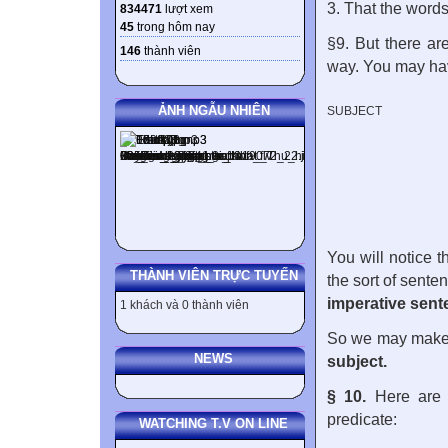
3. That the words
834471
lượt xem
45
trong hôm nay
§9. But there ar
146
thành viên
way. You may hav
ẢNH NGẪU NHIÊN
SUBJECT
You will notice t
THÀNH VIÊN TRỰC TUYẾN
the sort of sente
imperative sent
1 khách và 0 thành viên
So we may make 
NEWS
subject.
§ 10.
Here are 
predicate:
WATCHING T.V ON LINE