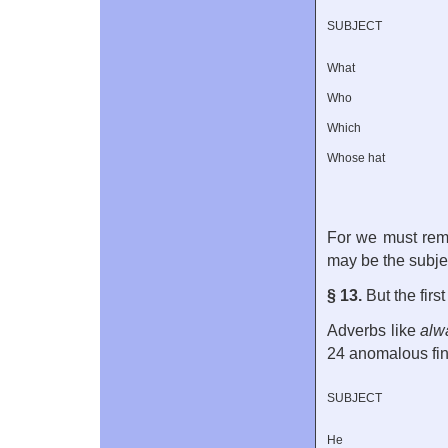
SUBJECT
What
Who
Which
Whose hat
For we must rem
may be the subje
§ 13.
But the firs
Adverbs like
alwa
24 anomalous fini
SUBJECT
He