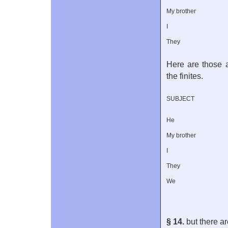
My brother
I
They
Here are those a
the finites.
SUBJECT
He
My brother
I
They
We
§ 14.
but there a