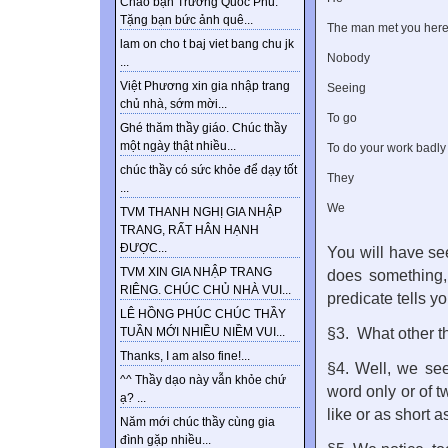
Chào bạn Trương Quốc Phú.
Tặng bạn bức ảnh quê...
The man met you here
lam on cho t baj viet bang chu jk
Nobody
...
Việt Phương xin gia nhập trang
Seeing
chủ nhà, sớm mời...
To go
Ghé thăm thầy giáo. Chúc thầy
một ngày thật nhiều...
To do your work badly
chúc thầy có sức khỏe để dạy tốt
They
...
We
TVM THANH NGHỊ GIA NHẬP
TRANG, RẤT HÂN HẠNH
ĐƯỢC...
You will have se
TVM XIN GIA NHẬP TRANG
does something,
RIÊNG. CHÚC CHỦ NHÀ VUI...
predicate tells yo
LÊ HỒNG PHÚC CHÚC THẦY
§3.
What other t
TUẦN MỚI NHIỀU NIỀM VUI...
Thanks, I am also fine!...
§4. Well, we se
^^ Thầy dạo này vẫn khỏe chứ
word only or of 
ạ? ...
like or as short a
Năm mới chúc thầy cùng gia
đình gặp nhiều...