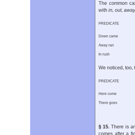
The common cas
with
in, out, away
PREDICATE
Down came
Away ran
In rush
We noticed, too,
PREDICATE
Here come
There goes
§ 15.
There is an
comes after a fin