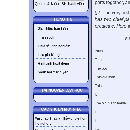
parts together, a
Quên mật khẩu
ĐK thành viên
§2. The very firs
has two chief par
THÔNG TIN
predicate. Here
a
Giới thiệu bản thân
Thành tích
SU
Chia sẻ kinh nghiệm
Birds
Lưu giữ kỉ niệm
Tom
Hình ảnh hoạt động
The boy
Soạn bài trực tuyến
This old man
This
TÀI NGUYÊN DẠY HỌC
It
The old black horse
CÁC Ý KIẾN MỚI NHẤT
I
Xin chào Thầy ạ. Thầy cho e hỏi
I
flie nghe...
He