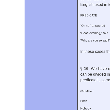
English used in t
PREDICATE
“Oh no,” answered
“Good evening,” said
“Why are you so sad?
In these cases th
§ 16.
We have e
can be divided in
predicate is somet
SUBJECT
Birds
Nobody