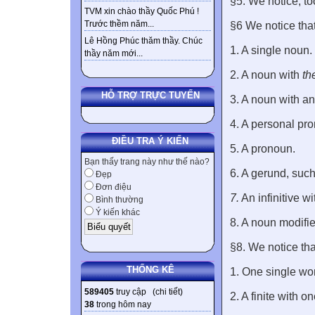
§5. We notice, too
TVM xin chào thầy Quốc Phú !
Trước thềm năm...
§6 We notice tha
Lê Hồng Phúc thăm thầy. Chúc
1. A single noun.
thầy năm mới...
2. A noun with
th
HỖ TRỢ TRỰC TUYẾN
3. A noun with an 
4. A personal pr
ĐIỀU TRA Ý KIẾN
5. A pronoun.
Bạn thấy trang này như thế nào?
6. A gerund, suc
Đẹp
Đơn điệu
7.
An infinitive wi
Bình thường
Ý kiến khác
8. A noun modifi
§8. We notice tha
THỐNG KÊ
1. One single wor
589405
truy cập (
chi tiết
)
2. A finite with o
38
trong hôm nay