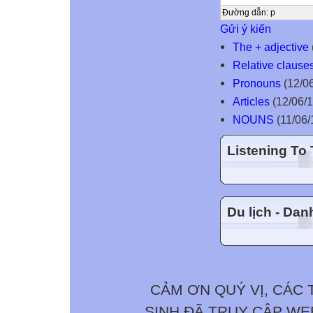
Đường dẫn
:
p
Gửi ý kiến
The + adjective
Relative clause
Pronouns
(12/06
Articles
(12/06/1
NOUNS
(11/06/
Listening To
Du lịch - Da
CẢM ƠN QUÝ VỊ, CÁC 
SINH ĐÃ TRUY CẬP W