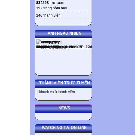
834298
lượt xem
192
trong hôm nay
146
thành viên
ẢNH NGẪU NHIÊN
THÀNH VIÊN TRỰC TUYẾN
1 khách và 0 thành viên
NEWS
WATCHING T.V ON LINE