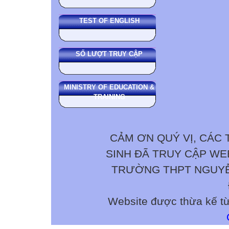
TEST OF ENGLISH
SỐ LƯỢT TRUY CẬP
MINISTRY OF EDUCATION &
TRAINING
CẢM ƠN QUÝ VỊ, CÁC 
SINH ĐÃ TRUY CẬP W
TRƯỜNG THPT NGUYỄN 
Website được thừa kế t