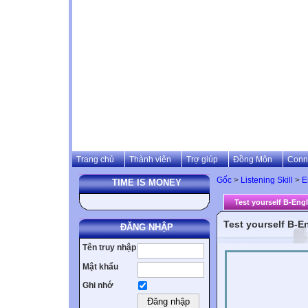
Trang chủ
Thành viên
Trợ giúp
Đồng Môn
Conn
Gốc
>
Listening Skill
>
E
TIME IS MONEY
Test yourself B-Eng
Test yourself B-E
ĐĂNG NHẬP
Tên truy nhập
Mật khẩu
Ghi nhớ