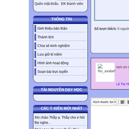
Quên mật khẩu
ĐK thành viên
THÔNG TIN
Giới thiệu bản thân
Số lượt thích:
0 ngườ
Thành tích
Chia sẻ kinh nghiệm
Lưu giữ kỉ niệm
Hình ảnh hoạt động
lam on c
Soạn bài trực tuyến
Lê Thị Y
TÀI NGUYÊN DẠY HỌC
Kích thước font
CÁC Ý KIẾN MỚI NHẤT
Xin chào Thầy ạ. Thầy cho e hỏi
flie nghe...