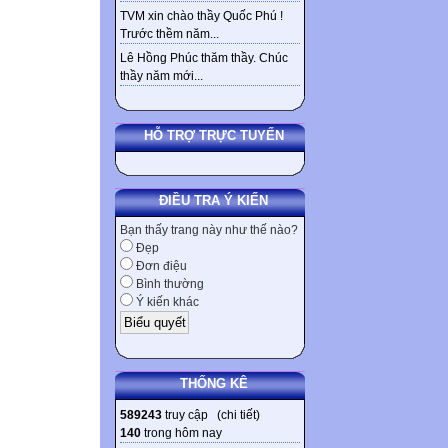
TVM xin chào thầy Quốc Phú !
Trước thềm năm...
Lê Hồng Phúc thăm thầy. Chúc
thầy năm mới...
HỖ TRỢ TRỰC TUYẾN
ĐIỀU TRA Ý KIẾN
Bạn thấy trang này như thế nào?
Đẹp
Đơn điệu
Bình thường
Ý kiến khác
THỐNG KÊ
589243
truy cập (
chi tiết
)
140
trong hôm nay