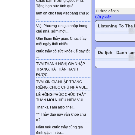
Chào bạn Trương Quốc Phú.
Tặng bạn bức ảnh quê...
Đường dẫn
:
p
lam on cho t baj viet bang chu jk
Gửi ý kiến
...
Listening To The
Việt Phương xin gia nhập trang
chủ nhà, sớm mời...
Ghé thăm thầy giáo. Chúc thầy
một ngày thật nhiều...
chúc thầy có sức khỏe để dạy tốt
Du lịch - Danh la
...
TVM THANH NGHỊ GIA NHẬP
TRANG, RẤT HÂN HẠNH
ĐƯỢC...
TVM XIN GIA NHẬP TRANG
RIÊNG. CHÚC CHỦ NHÀ VUI...
LÊ HỒNG PHÚC CHÚC THẦY
TUẦN MỚI NHIỀU NIỀM VUI...
Thanks, I am also fine!...
^^ Thầy dạo này vẫn khỏe chứ
ạ? ...
Năm mới chúc thầy cùng gia
đình gặp nhiều...