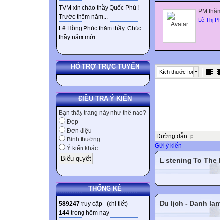
TVM xin chào thầy Quốc Phú !
PM thăm
Trước thềm năm...
Lê Thị P
Lê Hồng Phúc thăm thầy. Chúc
thầy năm mới...
HỖ TRỢ TRỰC TUYẾN
Kích thước font
ĐIỀU TRA Ý KIẾN
Bạn thấy trang này như thế nào?
Đẹp
Đơn điệu
Đường dẫn
:
p
Bình thường
Gửi ý kiến
Ý kiến khác
Listening To The
THỐNG KÊ
Du lịch - Danh la
589247
truy cập (
chi tiết
)
144
trong hôm nay