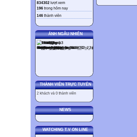
834302
lượt xem
196
trong hôm nay
146
thành viên
ẢNH NGẪU NHIÊN
THÀNH VIÊN TRỰC TUYẾN
2 khách và 0 thành viên
NEWS
WATCHING T.V ON LINE