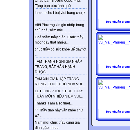
Chào bạn Trương Quốc Phú.
Tặng bạn bức ảnh quê...
lam on cho t baj viet bang chu jk
...
Đọc chuẩn giọng
Việt Phương xin gia nhập trang
chủ nhà, sớm mời...
Ghé thăm thầy giáo. Chúc thầy
một ngày thật nhiều...
chúc thầy có sức khỏe để dạy tốt
...
TVM THANH NGHỊ GIA NHẬP
TRANG, RẤT HÂN HẠNH
Đọc chuẩn giọng
ĐƯỢC...
TVM XIN GIA NHẬP TRANG
RIÊNG. CHÚC CHỦ NHÀ VUI...
LÊ HỒNG PHÚC CHÚC THẦY
TUẦN MỚI NHIỀU NIỀM VUI...
Thanks, I am also fine!...
^^ Thầy dạo này vẫn khỏe chứ
Đọc chuẩn giọng
ạ? ...
Năm mới chúc thầy cùng gia
đình gặp nhiều...