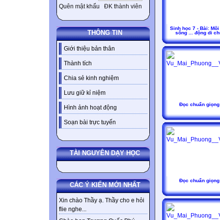
Quên mật khẩu
ĐK thành viên
Sinh học 7 - Bài: Môi
THÔNG TIN
sống ... động di c
Giới thiệu bản thân
Thành tích
Chia sẻ kinh nghiệm
Lưu giữ kỉ niệm
Đọc chuẩn giọng
Hình ảnh hoạt động
Soạn bài trực tuyến
TÀI NGUYÊN DẠY HỌC
Đọc chuẩn giọng
CÁC Ý KIẾN MỚI NHẤT
Xin chào Thầy ạ. Thầy cho e hỏi
flie nghe...