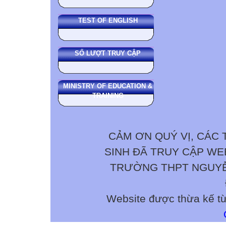
TEST OF ENGLISH
SỐ LƯỢT TRUY CẬP
MINISTRY OF EDUCATION &
TRAINING
CẢM ƠN QUÝ VỊ, CÁC 
SINH ĐÃ TRUY CẬP W
TRƯỜNG THPT NGUYỄN 
Website được thừa kế t