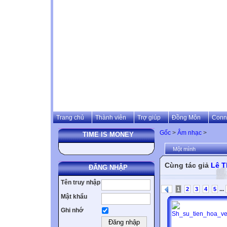
Trang chủ
Thành viên
Trợ giúp
Đồng Môn
Conn
Gốc
>
Âm nhạc
>
TIME IS MONEY
Một mình
Cùng tác giả
Lê T
ĐĂNG NHẬP
Tên truy nhập
...
1
2
3
4
5
Mật khẩu
Ghi nhớ