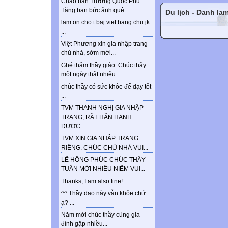
Chào bạn Trương Quốc Phú.
Tặng bạn bức ảnh quê...
Du lịch - Danh la
lam on cho t baj viet bang chu jk
...
Việt Phương xin gia nhập trang
chủ nhà, sớm mời...
Ghé thăm thầy giáo. Chúc thầy
một ngày thật nhiều...
chúc thầy có sức khỏe để dạy tốt
...
TVM THANH NGHỊ GIA NHẬP
TRANG, RẤT HÂN HẠNH
ĐƯỢC...
TVM XIN GIA NHẬP TRANG
RIÊNG. CHÚC CHỦ NHÀ VUI...
LÊ HỒNG PHÚC CHÚC THẦY
TUẦN MỚI NHIỀU NIỀM VUI...
Thanks, I am also fine!...
^^ Thầy dạo này vẫn khỏe chứ
ạ? ...
Năm mới chúc thầy cùng gia
đình gặp nhiều...