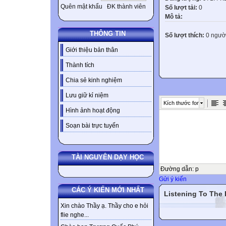
Quên mật khẩu
ĐK thành viên
Số lượt tải:
0
Mô tả:
THÔNG TIN
Số lượt thích:
0 ngườ
Giới thiệu bản thân
Thành tích
Chia sẻ kinh nghiệm
Lưu giữ kỉ niệm
Kích thước font
Hình ảnh hoạt động
Soạn bài trực tuyến
TÀI NGUYÊN DẠY HỌC
Đường dẫn
:
p
Gửi ý kiến
CÁC Ý KIẾN MỚI NHẤT
Listening To The
Xin chào Thầy ạ. Thầy cho e hỏi
flie nghe...