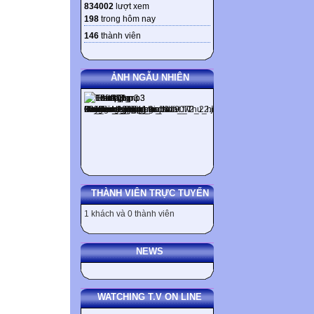
834002
lượt xem
198
trong hôm nay
146
thành viên
ẢNH NGẪU NHIÊN
THÀNH VIÊN TRỰC TUYẾN
1 khách và 0 thành viên
NEWS
WATCHING T.V ON LINE