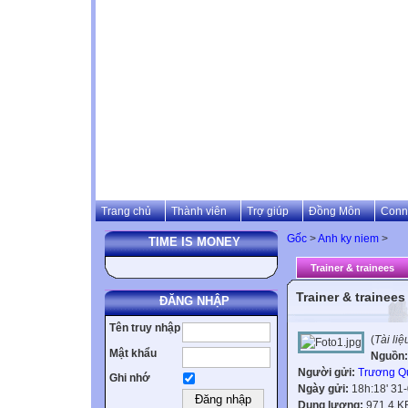
Trang chủ
Thành viên
Trợ giúp
Đồng Môn
Conn
Gốc
>
Anh ky niem
>
TIME IS MONEY
Trainer & trainees
Trainer & trainees
ĐĂNG NHẬP
Tên truy nhập
(
Tài li
Mật khẩu
Nguồn:
Người gửi:
Trương Q
Ghi nhớ
Ngày gửi:
18h:18' 31
Dung lượng:
971.4 K