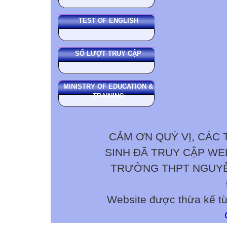
TEST OF ENGLISH
SỐ LƯỢT TRUY CẬP
MINISTRY OF EDUCATION &
TRAINING
CẢM ƠN QUÝ VỊ, CÁC 
SINH ĐÃ TRUY CẬP W
TRƯỜNG THPT NGUYỄN 
Website được thừa kế t