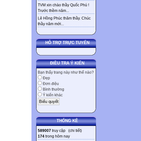
TVM xin chào thầy Quốc Phú !
Trước thềm năm...
Lê Hồng Phúc thăm thầy. Chúc
thầy năm mới...
HỖ TRỢ TRỰC TUYẾN
ĐIỀU TRA Ý KIẾN
Bạn thấy trang này như thế nào?
Đẹp
Đơn điệu
Bình thường
Ý kiến khác
THỐNG KÊ
589007
truy cập (
chi tiết
)
174
trong hôm nay