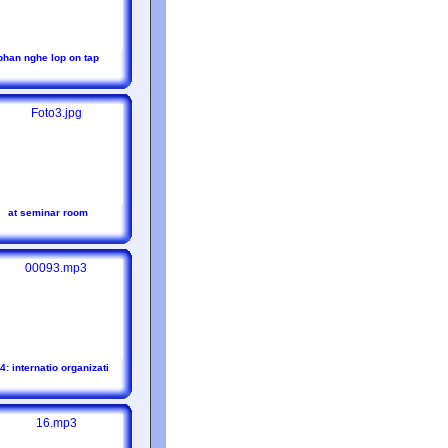
phan nghe lop on tap
at seminar room
4: internatio organizati