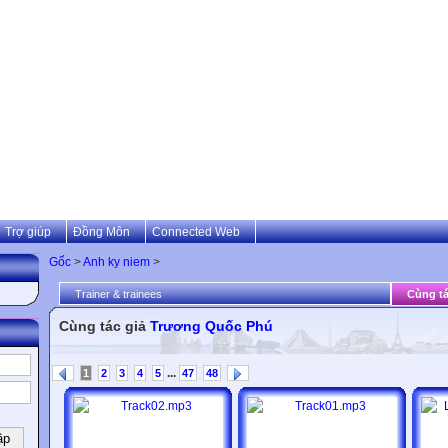
Trợ giúp
Đồng Môn
Connected Web
Gốc
>
Anh ky niem
>
Trainer & trainees
Cùng tá
Cùng tác giả
Trương Quốc Phú
...
1
2
3
4
5
47
48