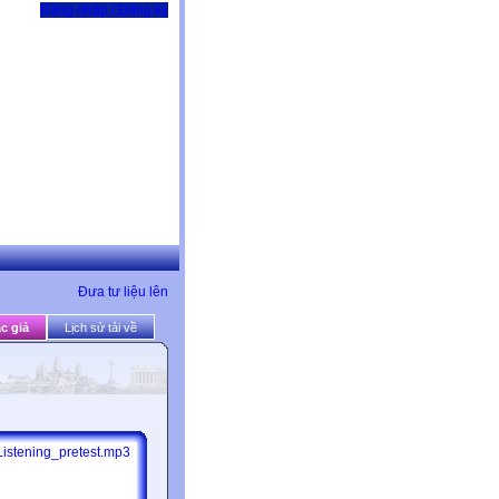
Đăng nhập / Đăng ký
Đưa tư liệu lên
c giả
Lịch sử tải về