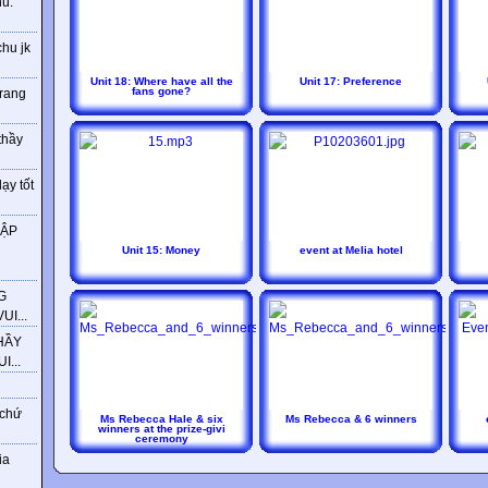
ú.
chu jk
Unit 18: Where have all the
Unit 17: Preference
fans gone?
trang
thầy
ạy tốt
HẬP
Unit 15: Money
event at Melia hotel
G
I...
HẦY
...
 chứ
Ms Rebecca Hale & six
Ms Rebecca & 6 winners
winners at the prize-givi
ceremony
ia