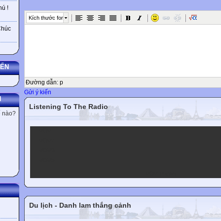
ú !
Kích thước font
Chúc
YẾN
Đường dẫn
:
p
Gửi ý kiến
N
Listening To The Radio
ế nào?
VOV1
VOV2
VOV3
VOV5
VOV Player
Du lịch - Danh lam thắng cảnh