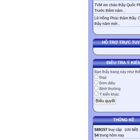
TVM xin chào thầy Quốc Ph
Trước thềm năm...
Lê Hồng Phúc thăm thầy. 
thầy năm mới...
HỖ TRỢ TRỰC TU
ĐIỀU TRA Ý KIẾ
Bạn thấy trang này như th
Đẹp
Đơn điệu
Bình thường
Ý kiến khác
THỐNG KÊ
589157
truy cập (
chi tiết
)
54
trong hôm nay