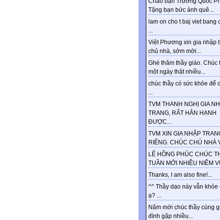
Chào bạn Trương Quốc Ph
Tặng bạn bức ảnh quê...
lam on cho t baj viet bang 
...
Việt Phương xin gia nhập 
chủ nhà, sớm mời...
Ghé thăm thầy giáo. Chúc 
một ngày thật nhiều...
chúc thầy có sức khỏe để d
...
TVM THANH NGHỊ GIA N
TRANG, RẤT HÂN HẠNH
ĐƯỢC...
TVM XIN GIA NHẬP TRAN
RIÊNG. CHÚC CHỦ NHÀ VU
LÊ HỒNG PHÚC CHÚC T
TUẦN MỚI NHIỀU NIỀM VUI
Thanks, I am also fine!...
^^ Thầy dạo này vẫn khỏe
ạ? ...
Năm mới chúc thầy cùng g
đình gặp nhiều...