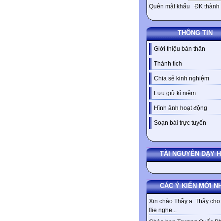
Quên mật khẩu
ĐK thành 
THÔNG TIN
Giới thiệu bản thân
Thành tích
Chia sẻ kinh nghiệm
Lưu giữ kỉ niệm
Hình ảnh hoạt động
Soạn bài trực tuyến
TÀI NGUYÊN DẠY 
CÁC Ý KIẾN MỚI N
Xin chào Thầy ạ. Thầy cho 
flie nghe...