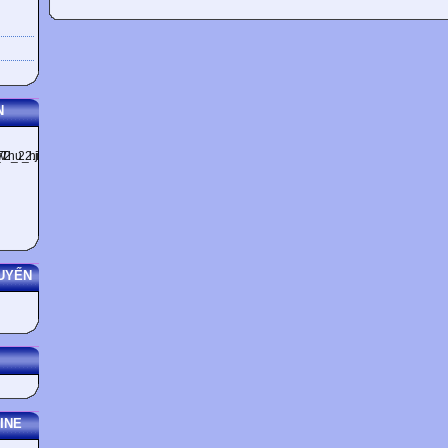
N
UYẾN
INE