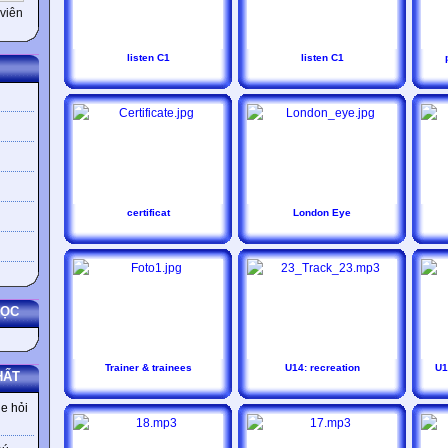
viên
listen C1
listen C1
certificat
London Eye
HỌC
Trainer & trainees
U14: recreation
U1
HẤT
e hỏi