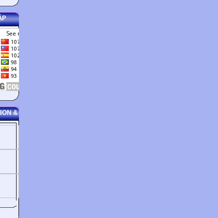
ẬP
ION &