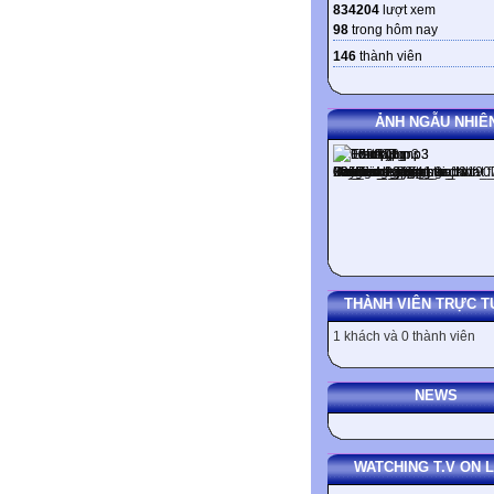
834204
lượt xem
98
trong hôm nay
146
thành viên
ẢNH NGẪU NHIÊ
THÀNH VIÊN TRỰC T
1 khách và 0 thành viên
NEWS
WATCHING T.V ON L