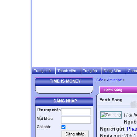
Trang chủ
Thành viên
Trợ giúp
Đồng Môn
Conn
Gốc
>
Âm nhạc
>
TIME IS MONEY
Earth Song
Earth Song
ĐĂNG NHẬP
Tên truy nhập
(
Tài l
Mật khẩu
Nguồ
Ghi nhớ
Người gửi:
Phạ
Ngày gửi:
20h:1