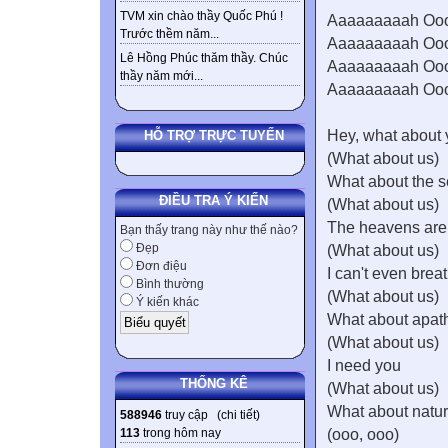
TVM xin chào thầy Quốc Phú !
Aaaaaaaaah Oo
Trước thềm năm...
Aaaaaaaaah Oo
Lê Hồng Phúc thăm thầy. Chúc
Aaaaaaaaah Oo
thầy năm mới...
Aaaaaaaaah Oo
Hey, what about 
HỖ TRỢ TRỰC TUYẾN
(What about us)
What about the 
ĐIỀU TRA Ý KIẾN
(What about us)
The heavens are 
Bạn thấy trang này như thế nào?
Đẹp
(What about us)
Đơn điệu
I can't even brea
Bình thường
(What about us)
Ý kiến khác
What about apat
(What about us)
I need you
THỐNG KÊ
(What about us)
What about natur
588946
truy cập (
chi tiết
)
113
trong hôm nay
(ooo, ooo)