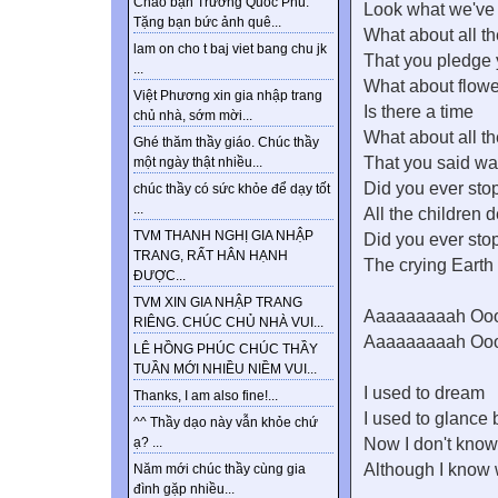
Chào bạn Trương Quốc Phú.
Look what we've
Tặng bạn bức ảnh quê...
What about all t
lam on cho t baj viet bang chu jk
That you pledge y
...
What about flower
Việt Phương xin gia nhập trang
Is there a time
chủ nhà, sớm mời...
What about all t
Ghé thăm thầy giáo. Chúc thầy
That you said wa
một ngày thật nhiều...
Did you ever stop
chúc thầy có sức khỏe để dạy tốt
...
All the children 
TVM THANH NGHỊ GIA NHẬP
Did you ever stop
TRANG, RẤT HÂN HẠNH
The crying Earth
ĐƯỢC...
TVM XIN GIA NHẬP TRANG
Aaaaaaaaah Oo
RIÊNG. CHÚC CHỦ NHÀ VUI...
Aaaaaaaaah Oo
LÊ HỒNG PHÚC CHÚC THẦY
TUẦN MỚI NHIỀU NIỀM VUI...
I used to dream
Thanks, I am also fine!...
I used to glance 
^^ Thầy dạo này vẫn khỏe chứ
Now I don't kno
ạ? ...
Although I know w
Năm mới chúc thầy cùng gia
đình gặp nhiều...