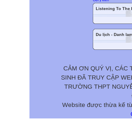
Listening To The
Du lịch - Danh la
CẢM ƠN QUÝ VỊ, CÁC 
SINH ĐÃ TRUY CẬP W
TRƯỜNG THPT NGUYỄN 
Website được thừa kế t