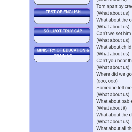
Torn apart by cr
TEST OF ENGLISH
(What about us)
What about the
(What about us)
SỐ LƯỢT TRUY CẬP
Can't we set him 
(What about us)
What about child
MINISTRY OF EDUCATION &
(What about us)
TRAINING
Can't you hear t
(What about us)
Where did we go
(ooo, ooo)
Someone tell me
(What about us)
What about babi
(What about it)
What about the 
(What about us)
What about all th