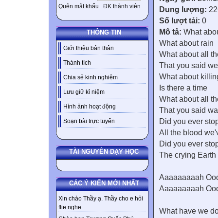
Quên mật khẩu
ĐK thành viên
Dung lượng:
22
Số lượt tải:
0
Mô tả:
What abou
THÔNG TIN
What about rain
Giới thiệu bản thân
What about all th
Thành tích
That you said we 
What about killin
Chia sẻ kinh nghiệm
Is there a time
Lưu giữ kỉ niệm
What about all th
Hình ảnh hoạt động
That you said wa
Did you ever stop
Soạn bài trực tuyến
All the blood we
Did you ever stop
TÀI NGUYÊN DẠY HỌC
The crying Earth
Aaaaaaaaah Oo
CÁC Ý KIẾN MỚI NHẤT
Aaaaaaaaah Oo
Xin chào Thầy ạ. Thầy cho e hỏi
flie nghe...
What have we do