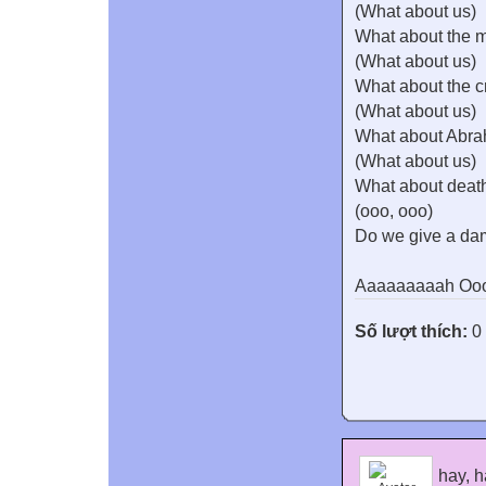
(What about us)
What about the 
(What about us)
What about the c
(What about us)
What about Abr
(What about us)
What about deat
(ooo, ooo)
Do we give a da
Aaaaaaaaah Oo
Số lượt thích:
0
hay, h