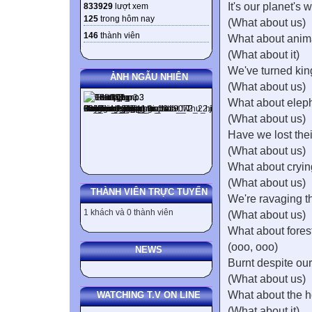
It's our planet's
833929
lượt xem
125
trong hôm nay
(What about us)
146
thành viên
What about anim
(What about it)
We've turned kin
ẢNH NGẪU NHIÊN
(What about us)
What about elep
(What about us)
Have we lost their
(What about us)
What about cryi
(What about us)
THÀNH VIÊN TRỰC TUYẾN
We're ravaging t
1 khách và 0 thành viên
(What about us)
What about forest
(ooo, ooo)
NEWS
Burnt despite ou
(What about us)
What about the h
WATCHING T.V ON LINE
(What about it)