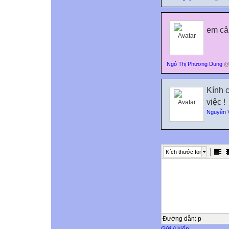
em cả
Ngô Thị Phương Dung
@ 
Kính c
việc !
Nguyễn 
Kích thước font
Đường dẫn
:
p
Gửi ý kiến