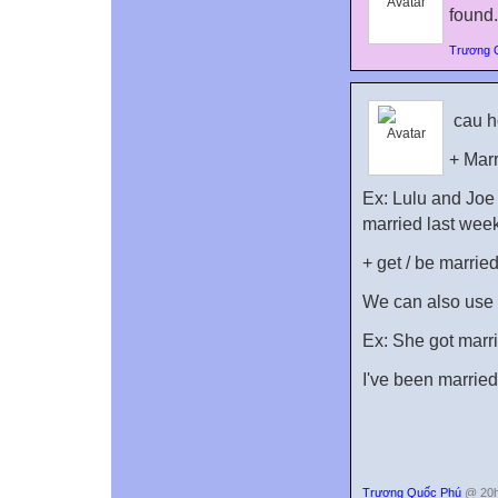
found.
Trương 
cau h
+ Marr
Ex: Lulu and Joe 
married last week
+ get / be married
We can also use g
Ex: She got marr
I've been married 
Trương Quốc Phú
@ 20h