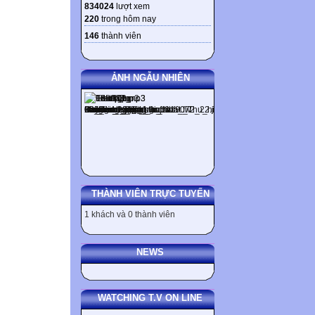
834024
lượt xem
220
trong hôm nay
146
thành viên
ẢNH NGẪU NHIÊN
THÀNH VIÊN TRỰC TUYẾN
1 khách và 0 thành viên
NEWS
WATCHING T.V ON LINE