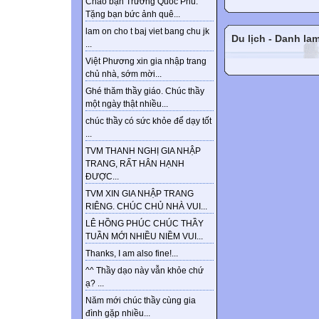
Chào bạn Trương Quốc Phú.
Tặng bạn bức ảnh quê...
lam on cho t baj viet bang chu jk
Du lịch - Danh la
...
Việt Phương xin gia nhập trang
chủ nhà, sớm mời...
Ghé thăm thầy giáo. Chúc thầy
một ngày thật nhiều...
chúc thầy có sức khỏe để dạy tốt
...
TVM THANH NGHỊ GIA NHẬP
TRANG, RẤT HÂN HẠNH
ĐƯỢC...
TVM XIN GIA NHẬP TRANG
RIÊNG. CHÚC CHỦ NHÀ VUI...
LÊ HỒNG PHÚC CHÚC THẦY
TUẦN MỚI NHIỀU NIỀM VUI...
Thanks, I am also fine!...
^^ Thầy dạo này vẫn khỏe chứ
ạ? ...
Năm mới chúc thầy cùng gia
đình gặp nhiều...