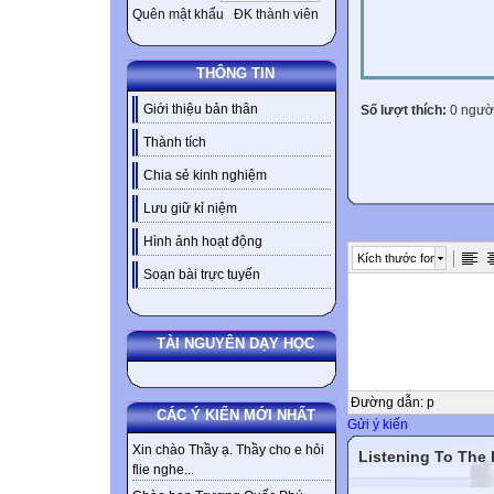
Quên mật khẩu
ĐK thành viên
THÔNG TIN
Giới thiệu bản thân
Số lượt thích:
0 ngườ
Thành tích
Chia sẻ kinh nghiệm
Lưu giữ kỉ niệm
Hình ảnh hoạt động
Kích thước font
Soạn bài trực tuyến
TÀI NGUYÊN DẠY HỌC
Đường dẫn
:
p
CÁC Ý KIẾN MỚI NHẤT
Gửi ý kiến
Xin chào Thầy ạ. Thầy cho e hỏi
Listening To The
flie nghe...