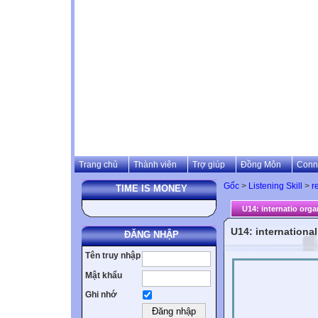
Trang chủ
Thành viên
Trợ giúp
Đồng Môn
Conn
Gốc
>
Listening Skill
>
r
TIME IS MONEY
U14: internatio orga
U14: internationa
ĐĂNG NHẬP
Tên truy nhập
Mật khẩu
Ghi nhớ