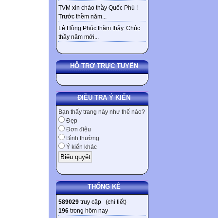
TVM xin chào thầy Quốc Phú !
Trước thềm năm...
Lê Hồng Phúc thăm thầy. Chúc
thầy năm mới...
HỖ TRỢ TRỰC TUYẾN
ĐIỀU TRA Ý KIẾN
Bạn thấy trang này như thế nào?
Đẹp
Đơn điệu
Bình thường
Ý kiến khác
THỐNG KÊ
589029
truy cập (
chi tiết
)
196
trong hôm nay