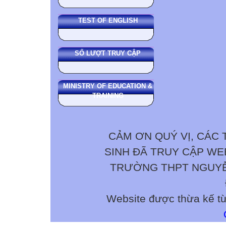
TEST OF ENGLISH
SỐ LƯỢT TRUY CẬP
MINISTRY OF EDUCATION &
TRAINING
CẢM ƠN QUÝ VỊ, CÁC 
SINH ĐÃ TRUY CẬP W
TRƯỜNG THPT NGUYỄN 
Website được thừa kế t