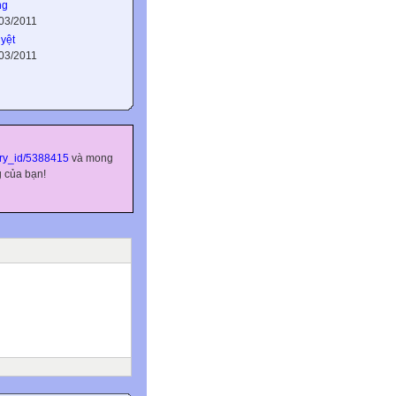
ng
/03/2011
yệt
/03/2011
try_id/5388415
và mong
g của bạn!