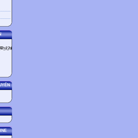
N
UYẾN
INE