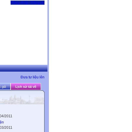
Đăng nhập / Đăng ký
Đưa tư liệu lên
 giả
Lịch sử tải về
/04/2011
iện
/03/2011