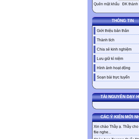
Quên mật khẩu
ĐK thành 
THÔNG TIN
Giới thiệu bản thân
Thành tích
Chia sẻ kinh nghiệm
Lưu giữ kỉ niệm
Hình ảnh hoạt động
Soạn bài trực tuyến
TÀI NGUYÊN DẠY 
CÁC Ý KIẾN MỚI N
Xin chào Thầy ạ. Thầy cho 
flie nghe...