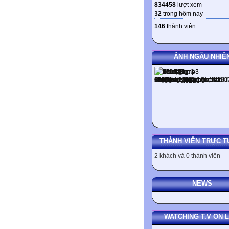
834458
lượt xem
32
trong hôm nay
146
thành viên
ẢNH NGẪU NHIÊ
THÀNH VIÊN TRỰC T
2 khách và 0 thành viên
NEWS
WATCHING T.V ON L