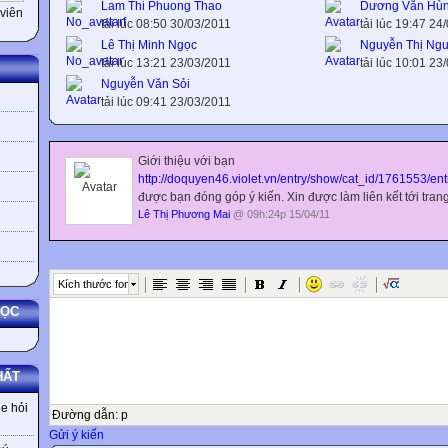
Lam Thi Phuong Thao
Dương Văn Hù
viên
tải lúc 08:50 30/03/2011
tải lúc 19:47 24
Lê Thị Minh Ngọc
Nguyễn Thị Ngu
tải lúc 13:21 23/03/2011
tải lúc 10:01 23
Nguyễn Văn Sỏi
tải lúc 09:41 23/03/2011
Giới thiệu với bạn
http://doquyen46.violet.vn/entry/show/cat_id/1761553/en
được bạn đóng góp ý kiến. Xin được làm liên kết tới tran
Lê Thị Phương Mai
@ 09h:24p 15/04/11
Kích thước font
HỌC
HẤT
e hỏi
Đường dẫn
:
p
Gửi ý kiến