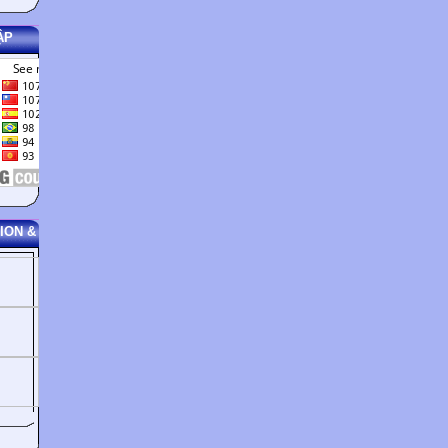
ẬP
ION &