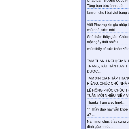
Chào bạn Trương Quốc Ph
Tặng bạn bức ảnh quê...
lam on cho t baj viet bang 
...
Việt Phương xin gia nhập 
chủ nhà, sớm mời...
Ghé thăm thầy giáo. Chúc 
một ngày thật nhiều...
chúc thầy có sức khỏe để d
...
TVM THANH NGHỊ GIA N
TRANG, RẤT HÂN HẠNH
ĐƯỢC...
TVM XIN GIA NHẬP TRAN
RIÊNG. CHÚC CHỦ NHÀ VU
LÊ HỒNG PHÚC CHÚC T
TUẦN MỚI NHIỀU NIỀM VUI
Thanks, I am also fine!...
^^ Thầy dạo này vẫn khỏe
ạ? ...
Năm mới chúc thầy cùng g
đình gặp nhiều...