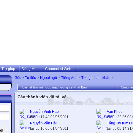
Trợ giúp
Đồng Môn
Connected Web
Gốc
>
Tư liệu
>
Ngoại ngữ
>
Tiếng Anh
>
Tư liệu tham khảo
>
Bài hát làm rơi nước mắt hướng về Nhật Bản
Cùng tác
Các thành viên đã tải về
Nguyễn Vĩnh Hào
Van Phuc
tải lúc 17:48 02/05/2011
tải lúc 22:25 03
Nguyễn Văn Hải
Tống Thị Kim D
tải lúc 16:05 01/04/2011
tải lúc 05:14 31