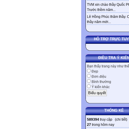
TVM xin chào thầy Quốc Ph
Trước thềm năm...
Lê Hồng Phúc thăm thầy. 
thầy năm mới...
HỖ TRỢ TRỰC TU
ĐIỀU TRA Ý KIẾ
Bạn thấy trang này như th
Đẹp
Đơn điệu
Bình thường
Ý kiến khác
THỐNG KÊ
589394
truy cập (
chi tiết
)
27
trong hôm nay