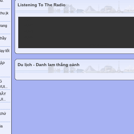
ú.
Listening To The Radio
chu jk
VOV1
VOV2
trang
VOV3
VOV5
thầy
VOV Player
ạy tốt
HẬP
Du lịch - Danh lam thắng cảnh
G
I...
HẦY
...
 chứ
ia