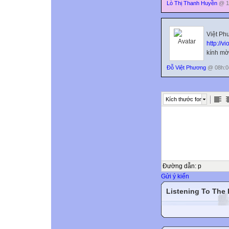
Lò Thị Thanh Huyền
@ 11
Việt Ph
http://vi
kính mời
Đỗ Việt Phương
@ 08h:04
Kích thước font
Đường dẫn
:
p
Gửi ý kiến
Listening To The