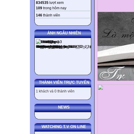
834535
lượt xem
109
trong hôm nay
146
thành viên
ẢNH NGẪU NHIÊN
THÀNH VIÊN TRỰC TUYẾN
1 khách và 0 thành viên
NEWS
WATCHING T.V ON LINE