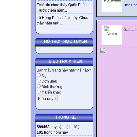
TVM xin chào thầy Quốc Phú !
Hien Che
Trước thềm năm...
Lê Hồng Phúc thăm thầy. Chúc
thầy năm mới...
Gh
é th
HỖ TRỢ TRỰC TUYẾN
ĐIỀU TRA Ý KIẾN
Bạn thấy trang này như thế nào?
Đẹp
Đơn điệu
Bình thường
Ý kiến khác
THỐNG KÊ
589468
truy cập (
chi tiết
)
101
trong hôm nay