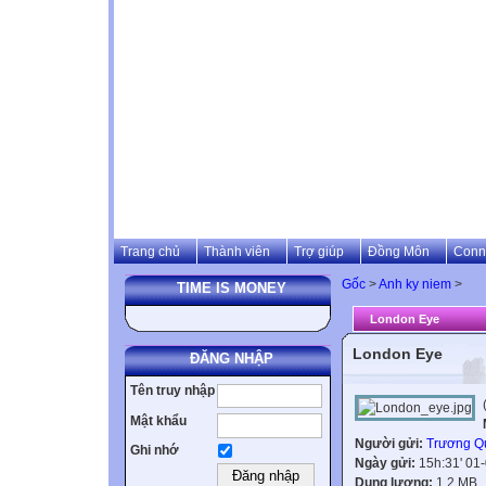
Trang chủ
Thành viên
Trợ giúp
Đồng Môn
Conn
Gốc
>
Anh ky niem
>
TIME IS MONEY
London Eye
London Eye
ĐĂNG NHẬP
Tên truy nhập
Mật khẩu
Người gửi:
Trương Q
Ghi nhớ
Ngày gửi:
15h:31' 01
Dung lượng:
1.2 MB