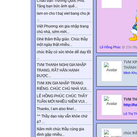
Chào bạn Trương Quốc Phú.
Tặng bạn bức ảnh quê...
lam on cho t baj viet bang chu jk
...
Việt Phương xin gia nhập trang
chủ nhà, sớm mời...
Ghé thăm thầy giáo. Chúc thầy
một ngày thật nhiều...
Lê Hồng Phúc
@ 22h:38p
chúc thầy có sức khỏe để dạy tốt
...
TVM XI
TVM THANH NGHỊ GIA NHẬP
THÀNH 
TRANG, RẤT HÂN HẠNH
Minh Kh
ĐƯỢC...
TVM XIN GIA NHẬP TRANG
RIÊNG. CHÚC CHỦ NHÀ VUI...
LÊ HỒNG PHÚC CHÚC THẦY
TVM TH
TUẦN MỚI NHIỀU NIỀM VUI...
http://
Thanks, I am also fine!...
Lê Thị T
^^ Thầy dạo này vẫn khỏe chứ
ạ? ...
Năm mới chúc thầy cùng gia
chúc th
đình gặp nhiều...