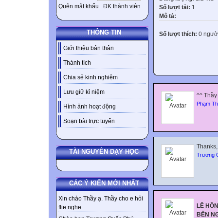
Quên mật khẩu
ĐK thành viên
Số lượt tải:
1
Mô tả:
THÔNG TIN
Số lượt thích:
0 ngườ
Giới thiệu bản thân
Thành tích
Chia sẻ kinh nghiệm
Lưu giữ kỉ niệm
^^ Thầy
Phạm Th
Hình ảnh hoạt động
Soạn bài trực tuyến
Thanks, 
TÀI NGUYÊN DẠY HỌC
Trương 
CÁC Ý KIẾN MỚI NHẤT
Xin chào Thầy ạ. Thầy cho e hỏi
LÊ HỒN
flie nghe...
BÊN NG