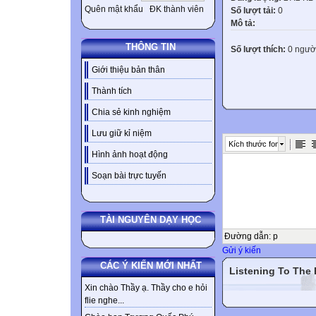
Quên mật khẩu
ĐK thành viên
Số lượt tải:
0
Mô tả:
THÔNG TIN
Số lượt thích:
0 ngườ
Giới thiệu bản thân
Thành tích
Chia sẻ kinh nghiệm
Lưu giữ kỉ niệm
Kích thước font
Hình ảnh hoạt động
Soạn bài trực tuyến
TÀI NGUYÊN DẠY HỌC
Đường dẫn
:
p
Gửi ý kiến
CÁC Ý KIẾN MỚI NHẤT
Listening To The
Xin chào Thầy ạ. Thầy cho e hỏi
flie nghe...