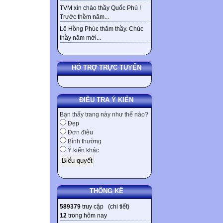
TVM xin chào thầy Quốc Phú !
Trước thềm năm...
Lê Hồng Phúc thăm thầy. Chúc
thầy năm mới...
HỖ TRỢ TRỰC TUYẾN
ĐIỀU TRA Ý KIẾN
Bạn thấy trang này như thế nào?
Đẹp
Đơn điệu
Bình thường
Ý kiến khác
THỐNG KÊ
589379
truy cập (
chi tiết
)
12
trong hôm nay