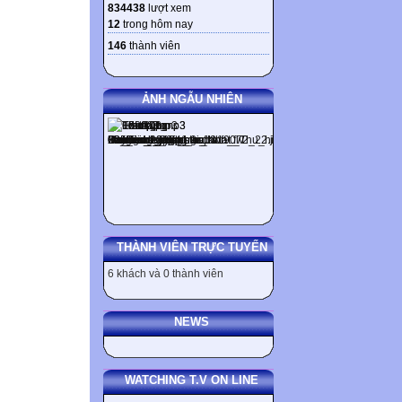
834438
lượt xem
12
trong hôm nay
146
thành viên
ẢNH NGẪU NHIÊN
THÀNH VIÊN TRỰC TUYẾN
6 khách và 0 thành viên
NEWS
WATCHING T.V ON LINE