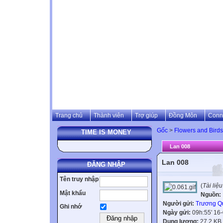
Trang chủ
Thành viên
Trợ giúp
Đồng Môn
Conn
Gốc
>
Flowers and Birds
TIME IS MONEY
Lan 008
Lan 008
ĐĂNG NHẬP
Tên truy nhập
(
Tài liệ
Mật khẩu
Nguồn:
Người gửi:
Trương Q
Ghi nhớ
Ngày gửi:
09h:55' 16
Dung lượng:
27.2 KB