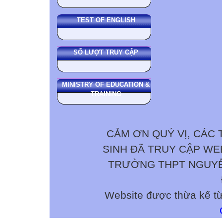
TEST OF ENGLISH
SỐ LƯỢT TRUY CẬP
MINISTRY OF EDUCATION &
TRAINING
CẢM ƠN QUÝ VỊ, CÁC 
SINH ĐÃ TRUY CẬP W
TRƯỜNG THPT NGUYỄN 
Website được thừa kế t