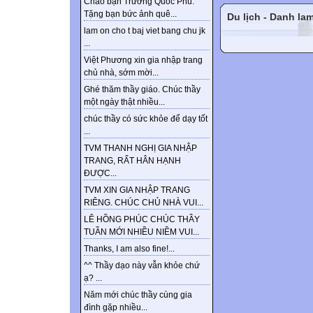
Chào bạn Trương Quốc Phú.
Tặng bạn bức ảnh quê...
Du lịch - Danh la
lam on cho t baj viet bang chu jk
...
Việt Phương xin gia nhập trang
chủ nhà, sớm mời...
Ghé thăm thầy giáo. Chúc thầy
một ngày thật nhiều...
chúc thầy có sức khỏe để dạy tốt
...
TVM THANH NGHỊ GIA NHẬP
TRANG, RẤT HÂN HẠNH
ĐƯỢC...
TVM XIN GIA NHẬP TRANG
RIÊNG. CHÚC CHỦ NHÀ VUI...
LÊ HỒNG PHÚC CHÚC THẦY
TUẦN MỚI NHIỀU NIỀM VUI...
Thanks, I am also fine!...
^^ Thầy dạo này vẫn khỏe chứ
ạ? ...
Năm mới chúc thầy cùng gia
đình gặp nhiều...