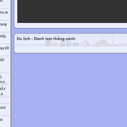
ú.
VOV2
VOV3
chu jk
VOV5
VOV Player
trang
thầy
Du lịch - Danh lam thắng cảnh
ạy tốt
HẬP
G
I...
HẦY
...
 chứ
ia