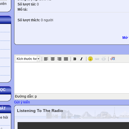
viên
Số lượt tải:
0
Mô tả:
Số lượt thích:
0 người
Mở 
Kích thước font
HỌC
Đường dẫn
:
p
Gửi ý kiến
HẤT
Listening To The Radio
e hỏi
VOV1