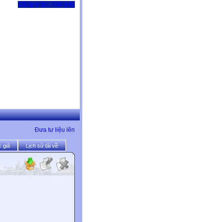
Đăng nhập / Đăng ký
Đưa tư liệu lên
 giả
Lịch sử tải về