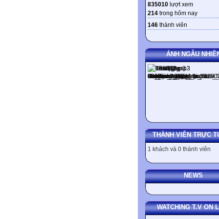
835010
lượt xem
214
trong hôm nay
146
thành viên
ẢNH NGẪU NHIÊ
THÀNH VIÊN TRỰC T
1 khách và 0 thành viên
NEWS
WATCHING T.V ON L