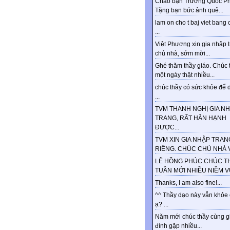
Chào bạn Trương Quốc Ph
Tặng bạn bức ảnh quê...
lam on cho t baj viet bang 
...
Việt Phương xin gia nhập 
chủ nhà, sớm mời...
Ghé thăm thầy giáo. Chúc 
một ngày thật nhiều...
chúc thầy có sức khỏe để d
...
TVM THANH NGHỊ GIA N
TRANG, RẤT HÂN HẠNH
ĐƯỢC...
TVM XIN GIA NHẬP TRAN
RIÊNG. CHÚC CHỦ NHÀ VU
LÊ HỒNG PHÚC CHÚC T
TUẦN MỚI NHIỀU NIỀM VUI
Thanks, I am also fine!...
^^ Thầy dạo này vẫn khỏe
ạ? ...
Năm mới chúc thầy cùng g
đình gặp nhiều...