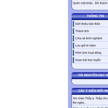
Quên mật khẩu
ĐK thành 
THÔNG TIN
Giới thiệu bản thân
Thành tích
Chia sẻ kinh nghiệm
Lưu giữ kỉ niệm
Hình ảnh hoạt động
Soạn bài trực tuyến
TÀI NGUYÊN DẠY 
CÁC Ý KIẾN MỚI N
Xin chào Thầy ạ. Thầy cho 
flie nghe...