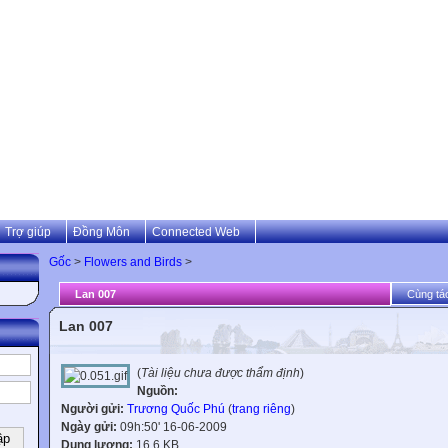
Trợ giúp
Đồng Môn
Connected Web
Gốc
>
Flowers and Birds
>
Lan 007
Cùng tác
Lan 007
(
Tài liệu chưa được thẩm định
)
Nguồn:
Người gửi:
Trương Quốc Phú
(
trang riêng
)
Ngày gửi:
09h:50' 16-06-2009
Dung lượng:
16.6 KB