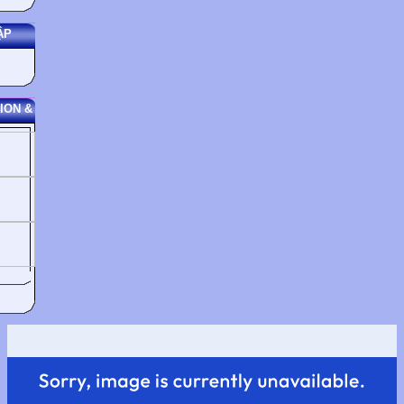
ẬP
ION &