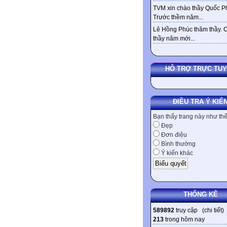
TVM xin chào thầy Quốc Ph
Trước thềm năm...
Lê Hồng Phúc thăm thầy. 
thầy năm mới...
HỖ TRỢ TRỰC TU
ĐIỀU TRA Ý KIẾ
Bạn thấy trang này như th
Đẹp
Đơn điệu
Bình thường
Ý kiến khác
THỐNG KÊ
589892
truy cập (
chi tiết
)
213
trong hôm nay