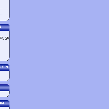
N
UYẾN
INE