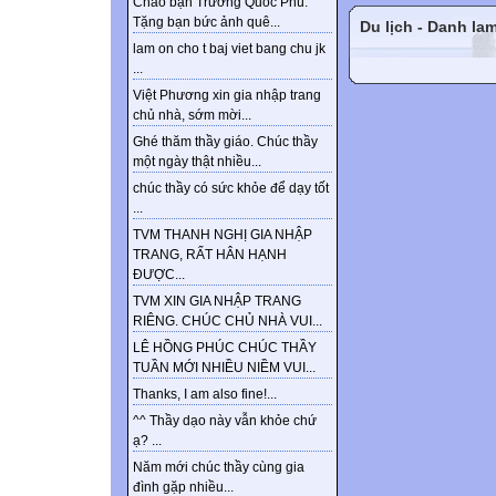
Chào bạn Trương Quốc Phú.
Tặng bạn bức ảnh quê...
Du lịch - Danh la
lam on cho t baj viet bang chu jk
...
Việt Phương xin gia nhập trang
chủ nhà, sớm mời...
Ghé thăm thầy giáo. Chúc thầy
một ngày thật nhiều...
chúc thầy có sức khỏe để dạy tốt
...
TVM THANH NGHỊ GIA NHẬP
TRANG, RẤT HÂN HẠNH
ĐƯỢC...
TVM XIN GIA NHẬP TRANG
RIÊNG. CHÚC CHỦ NHÀ VUI...
LÊ HỒNG PHÚC CHÚC THẦY
TUẦN MỚI NHIỀU NIỀM VUI...
Thanks, I am also fine!...
^^ Thầy dạo này vẫn khỏe chứ
ạ? ...
Năm mới chúc thầy cùng gia
đình gặp nhiều...