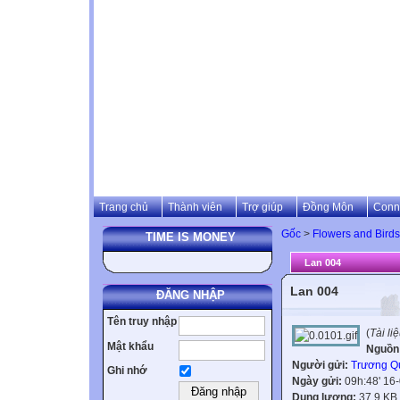
Trang chủ
Thành viên
Trợ giúp
Đồng Môn
Conn
Gốc
>
Flowers and Birds
TIME IS MONEY
Lan 004
Lan 004
ĐĂNG NHẬP
Tên truy nhập
(
Tài l
Mật khẩu
Nguồn
Người gửi:
Trương Q
Ghi nhớ
Ngày gửi:
09h:48' 16
Dung lượng:
37.9 KB