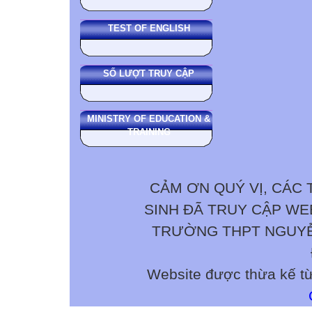
TEST OF ENGLISH
SỐ LƯỢT TRUY CẬP
MINISTRY OF EDUCATION &
TRAINING
CẢM ƠN QUÝ VỊ, CÁC 
SINH ĐÃ TRUY CẬP W
TRƯỜNG THPT NGUYỄN 
Website được thừa kế t