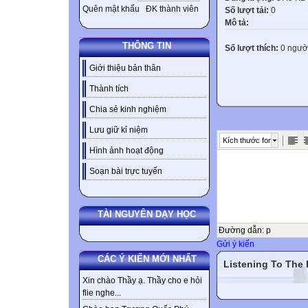
Quên mật khẩu
ĐK thành viên
Số lượt tải:
0
Mô tả:
THÔNG TIN
Số lượt thích:
0 ngườ
Giới thiệu bản thân
Thành tích
Chia sẻ kinh nghiệm
Lưu giữ kỉ niệm
Kích thước font
Hình ảnh hoạt động
Soạn bài trực tuyến
TÀI NGUYÊN DẠY HỌC
Đường dẫn
:
p
Gửi ý kiến
CÁC Ý KIẾN MỚI NHẤT
Listening To The
Xin chào Thầy ạ. Thầy cho e hỏi
flie nghe...