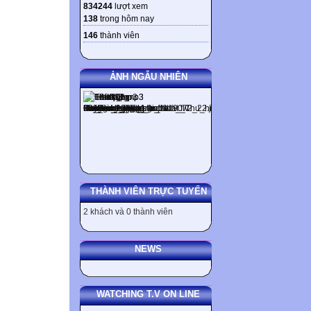
834244
lượt xem
138
trong hôm nay
146
thành viên
ẢNH NGẪU NHIÊN
THÀNH VIÊN TRỰC TUYẾN
2 khách và 0 thành viên
NEWS
WATCHING T.V ON LINE