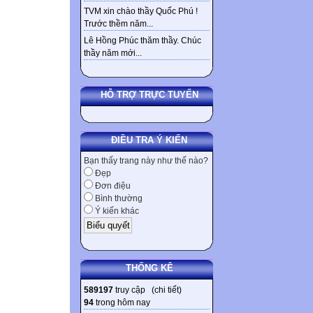
TVM xin chào thầy Quốc Phú !
Trước thềm năm...
Lê Hồng Phúc thăm thầy. Chúc
thầy năm mới...
HỖ TRỢ TRỰC TUYẾN
ĐIỀU TRA Ý KIẾN
Bạn thấy trang này như thế nào?
Đẹp
Đơn điệu
Bình thường
Ý kiến khác
THỐNG KÊ
589197
truy cập (
chi tiết
)
94
trong hôm nay