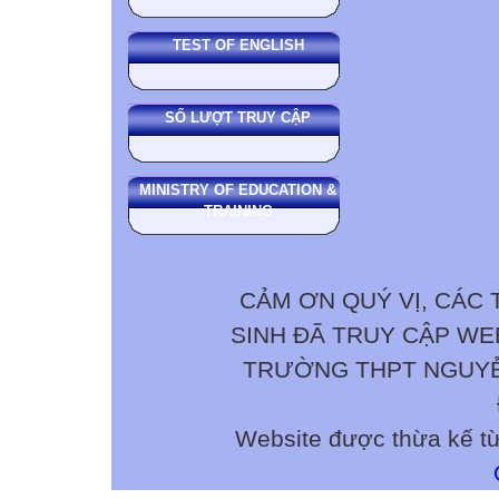
TEST OF ENGLISH
SỐ LƯỢT TRUY CẬP
MINISTRY OF EDUCATION &
TRAINING
CẢM ƠN QUÝ VỊ, CÁC 
SINH ĐÃ TRUY CẬP W
TRƯỜNG THPT NGUYỄN 
Website được thừa kế t