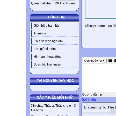
Quên mật khẩu
ĐK thành viên
THÔNG TIN
Giới thiệu bản thân
Số lượt thích:
0 ngườ
Thành tích
Chia sẻ kinh nghiệm
Lưu giữ kỉ niệm
Hình ảnh hoạt động
Kích thước font
Soạn bài trực tuyến
TÀI NGUYÊN DẠY HỌC
Đường dẫn
:
p
CÁC Ý KIẾN MỚI NHẤT
Gửi ý kiến
Xin chào Thầy ạ. Thầy cho e hỏi
Listening To The
flie nghe...