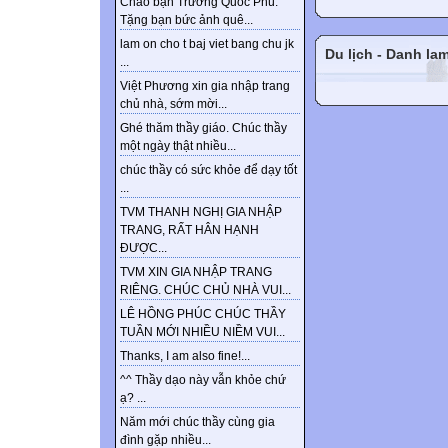
Chào bạn Trương Quốc Phú.
Tặng bạn bức ảnh quê...
lam on cho t baj viet bang chu jk
Du lịch - Danh la
...
Việt Phương xin gia nhập trang
chủ nhà, sớm mời...
Ghé thăm thầy giáo. Chúc thầy
một ngày thật nhiều...
chúc thầy có sức khỏe để dạy tốt
...
TVM THANH NGHỊ GIA NHẬP
TRANG, RẤT HÂN HẠNH
ĐƯỢC...
TVM XIN GIA NHẬP TRANG
RIÊNG. CHÚC CHỦ NHÀ VUI...
LÊ HỒNG PHÚC CHÚC THẦY
TUẦN MỚI NHIỀU NIỀM VUI...
Thanks, I am also fine!...
^^ Thầy dạo này vẫn khỏe chứ
ạ? ...
Năm mới chúc thầy cùng gia
đình gặp nhiều...