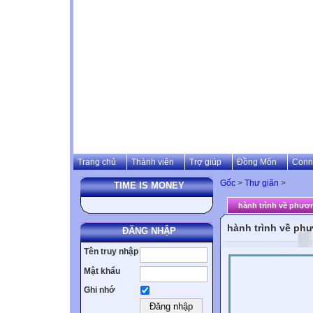
Trang chủ
Thành viên
Trợ giúp
Đồng Môn
Conn
Gốc
>
Thư giãn
>
TIME IS MONEY
hành trình về phươ
hành trình về ph
ĐĂNG NHẬP
Tên truy nhập
Mật khẩu
Ghi nhớ