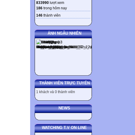
833990
lượt xem
186
trong hôm nay
146
thành viên
ẢNH NGẪU NHIÊN
THÀNH VIÊN TRỰC TUYẾN
1 khách và 0 thành viên
NEWS
WATCHING T.V ON LINE