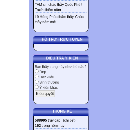
TVM xin chào thầy Quốc Phú !
Trước thềm năm...
Lê Hồng Phúc thăm thầy. Chúc
thầy năm mới...
HỖ TRỢ TRỰC TUYẾN
ĐIỀU TRA Ý KIẾN
Bạn thấy trang này như thế nào?
Đẹp
Đơn điệu
Bình thường
Ý kiến khác
THỐNG KÊ
588995
truy cập (
chi tiết
)
162
trong hôm nay