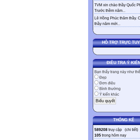
TVM xin chào thầy Quốc Ph
Trước thềm năm...
Lê Hồng Phúc thăm thầy. 
thầy năm mới...
HỖ TRỢ TRỰC TU
ĐIỀU TRA Ý KIẾ
Bạn thấy trang này như th
Đẹp
Đơn điệu
Bình thường
Ý kiến khác
THỐNG KÊ
589208
truy cập (
chi tiết
)
105
trong hôm nay