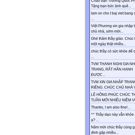
Chào bạn Trương Quốc Ph
Tặng bạn bức ảnh quê...
lam on cho t baj viet bang 
...
Việt Phương xin gia nhập 
chủ nhà, sớm mời...
Ghé thăm thầy giáo. Chúc 
một ngày thật nhiều...
chúc thầy có sức khỏe để d
...
TVM THANH NGHỊ GIA N
TRANG, RẤT HÂN HẠNH
ĐƯỢC...
TVM XIN GIA NHẬP TRAN
RIÊNG. CHÚC CHỦ NHÀ VU
LÊ HỒNG PHÚC CHÚC T
TUẦN MỚI NHIỀU NIỀM VUI
Thanks, I am also fine!...
^^ Thầy dạo này vẫn khỏe
ạ? ...
Năm mới chúc thầy cùng g
đình gặp nhiều...