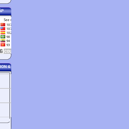
ẬP
ION &