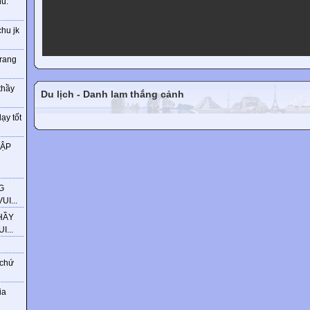
ú.
VOV2
VOV3
chu jk
VOV5
VOV Player
trang
thầy
Du lịch - Danh lam thắng cảnh
ạy tốt
HẬP
G
I...
HẦY
...
 chứ
ia