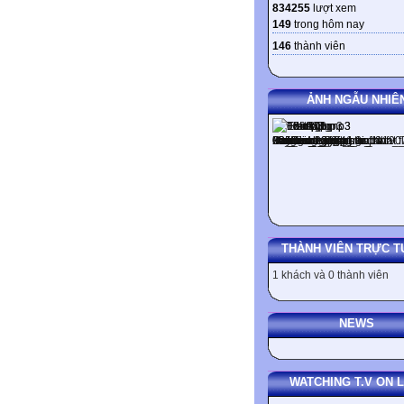
834255
lượt xem
149
trong hôm nay
146
thành viên
ẢNH NGẪU NHIÊ
THÀNH VIÊN TRỰC T
1 khách và 0 thành viên
NEWS
WATCHING T.V ON L