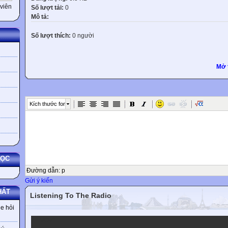
viên
Số lượt tải:
0
Mô tả:
Số lượt thích:
0 người
Mở 
Kích thước font
HỌC
Đường dẫn
:
p
Gửi ý kiến
HẤT
Listening To The Radio
e hỏi
VOV1