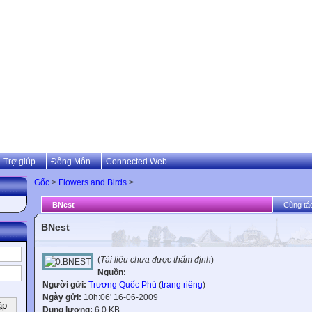
Trợ giúp
Đồng Môn
Connected Web
Gốc
>
Flowers and Birds
>
BNest
Cùng tác
BNest
(
Tài liệu chưa được thẩm định
)
Nguồn:
Người gửi:
Trương Quốc Phú
(
trang riêng
)
Ngày gửi:
10h:06' 16-06-2009
Dung lượng:
6.0 KB