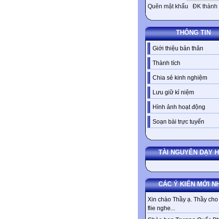
Quên mật khẩu
ĐK thành 
THÔNG TIN
Giới thiệu bản thân
Thành tích
Chia sẻ kinh nghiệm
Lưu giữ kỉ niệm
Hình ảnh hoạt động
Soạn bài trực tuyến
TÀI NGUYÊN DẠY 
CÁC Ý KIẾN MỚI N
Xin chào Thầy ạ. Thầy cho 
flie nghe...