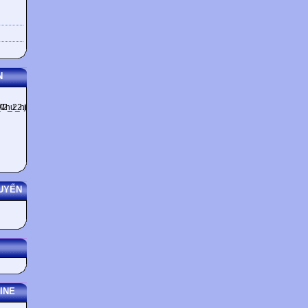
N
UYẾN
INE