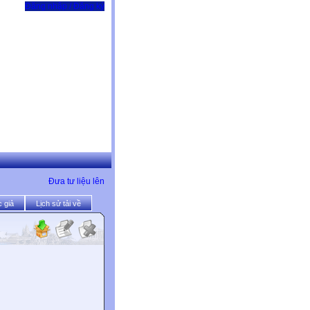
Đăng nhập / Đăng ký
Đưa tư liệu lên
 giả
Lịch sử tải về