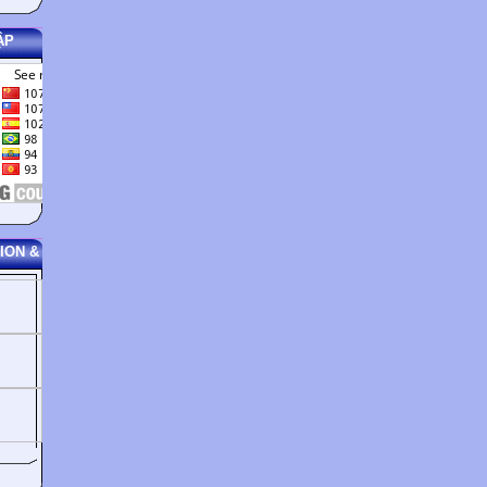
ẬP
ION &