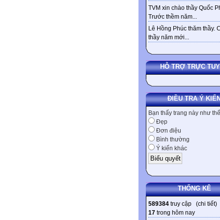
TVM xin chào thầy Quốc Ph
Trước thềm năm...
Lê Hồng Phúc thăm thầy. 
thầy năm mới...
HỖ TRỢ TRỰC TU
ĐIỀU TRA Ý KIẾ
Bạn thấy trang này như th
Đẹp
Đơn điệu
Bình thường
Ý kiến khác
THỐNG KÊ
589384
truy cập (
chi tiết
)
17
trong hôm nay