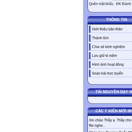
Quên mật khẩu
ĐK thành 
THÔNG TIN
Giới thiệu bản thân
Thành tích
Chia sẻ kinh nghiệm
Lưu giữ kỉ niệm
Hình ảnh hoạt động
Soạn bài trực tuyến
TÀI NGUYÊN DẠY 
CÁC Ý KIẾN MỚI N
Xin chào Thầy ạ. Thầy cho 
flie nghe...