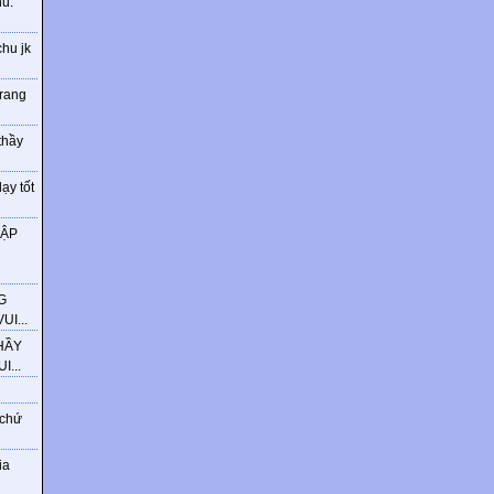
ú.
chu jk
trang
thầy
ạy tốt
HẬP
G
I...
HẦY
...
 chứ
ia