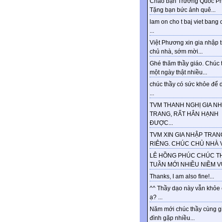
Chào bạn Trương Quốc Ph
Tặng bạn bức ảnh quê...
lam on cho t baj viet bang 
...
Việt Phương xin gia nhập 
chủ nhà, sớm mời...
Ghé thăm thầy giáo. Chúc 
một ngày thật nhiều...
chúc thầy có sức khỏe để d
...
TVM THANH NGHỊ GIA N
TRANG, RẤT HÂN HẠNH
ĐƯỢC...
TVM XIN GIA NHẬP TRAN
RIÊNG. CHÚC CHỦ NHÀ VU
LÊ HỒNG PHÚC CHÚC T
TUẦN MỚI NHIỀU NIỀM VUI
Thanks, I am also fine!...
^^ Thầy dạo này vẫn khỏe
ạ? ...
Năm mới chúc thầy cùng g
đình gặp nhiều...