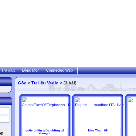
Trợ giúp
Đồng Môn
Connected Web
Gốc
>
Tư liệu Vedio
> (3 bài)
cuộc chiến giữa những gã
Mau Than_68
khổng lồ