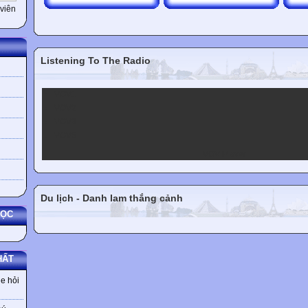
viên
Listening To The Radio
VOV1
VOV2
VOV3
VOV5
VOV Player
Du lịch - Danh lam thắng cảnh
HỌC
HẤT
e hỏi