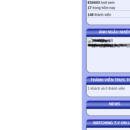
834443
lượt xem
17
trong hôm nay
146
thành viên
ẢNH NGẪU NHIÊ
THÀNH VIÊN TRỰC T
1 khách và 0 thành viên
NEWS
WATCHING T.V ON L