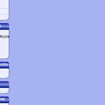
N
UYẾN
INE