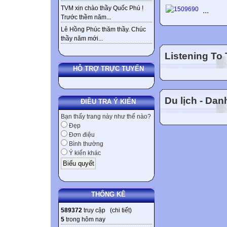
TVM xin chào thầy Quốc Phú !
...
Trước thềm năm...
Lê Hồng Phúc thăm thầy. Chúc
thầy năm mới...
Listening To
HỖ TRỢ TRỰC TUYẾN
Du lịch - Da
ĐIỀU TRA Ý KIẾN
Bạn thấy trang này như thế nào?
Đẹp
Đơn điệu
Bình thường
Ý kiến khác
THỐNG KÊ
589372
truy cập (
chi tiết
)
5
trong hôm nay