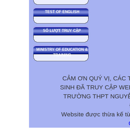
TEST OF ENGLISH
SỐ LƯỢT TRUY CẬP
MINISTRY OF EDUCATION &
TRAINING
CẢM ƠN QUÝ VỊ, CÁC 
SINH ĐÃ TRUY CẬP W
TRƯỜNG THPT NGUYỄN 
Website được thừa kế t