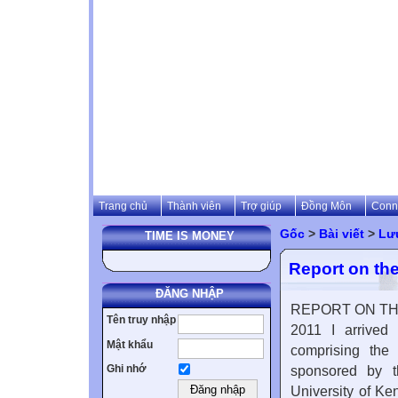
Trang chủ
Thành viên
Trợ giúp
Đồng Môn
Conn
Gốc
>
Bài viết
>
Lưu
TIME IS MONEY
Report on the
ĐĂNG NHẬP
REPORT ON THE 
Tên truy nhập
2011 I arrived
Mật khẩu
comprising the
Ghi nhớ
sponsored by t
University of Ke