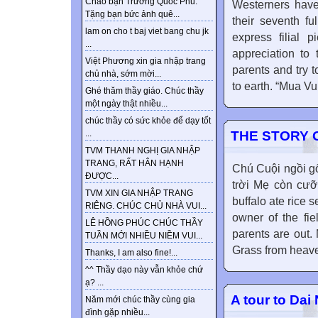
Chào bạn Trương Quốc Phú.
Westerners have
Tặng bạn bức ảnh quê...
their seventh f
lam on cho t baj viet bang chu jk
express filial p
...
appreciation to 
Việt Phương xin gia nhập trang
parents and try t
chủ nhà, sớm mời...
to earth. “Mua Vu
Ghé thăm thầy giáo. Chúc thầy
một ngày thật nhiều...
chúc thầy có sức khỏe để dạy tốt
THE STORY 
...
TVM THANH NGHỊ GIA NHẬP
TRANG, RẤT HÂN HẠNH
Chú Cuội ngồi gố
ĐƯỢC...
trời Mẹ còn cưỡi
TVM XIN GIA NHẬP TRANG
buffalo ate rice s
RIÊNG. CHÚC CHỦ NHÀ VUI...
owner of the fi
LÊ HỒNG PHÚC CHÚC THẦY
parents are out.
TUẦN MỚI NHIỀU NIỀM VUI...
Grass from heaven
Thanks, I am also fine!...
^^ Thầy dạo này vẫn khỏe chứ
ạ? ...
A tour to Dai
Năm mới chúc thầy cùng gia
đình gặp nhiều...