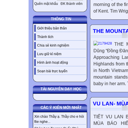
Quên mật khẩu
ĐK thành viên
morning of the fi
of Kent. Tim Wrig
THÔNG TIN
Giới thiệu bản thân
THE MOUNTA
Thành tích
THE 
Chia sẻ kinh nghiệm
Dũng “Đồng Đăng
Lưu giữ kỉ niệm
Approaching Lan
Hình ảnh hoạt động
Highlands from th
in North Vietnam
Soạn bài trực tuyến
mountain stands
baby in her arm. 
TÀI NGUYÊN DẠY HỌC
VU LAN- MÙ
CÁC Ý KIẾN MỚI NHẤT
TIẾT VU LAN
Xin chào Thầy ạ. Thầy cho e hỏi
flie nghe...
MÙA BÁO HI