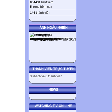
834431
lượt xem
5
trong hôm nay
146
thành viên
ẢNH NGẪU NHIÊN
THÀNH VIÊN TRỰC TUYẾN
3 khách và 0 thành viên
NEWS
WATCHING T.V ON LINE