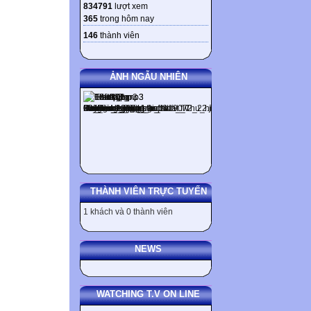
834791
lượt xem
365
trong hôm nay
146
thành viên
ẢNH NGẪU NHIÊN
THÀNH VIÊN TRỰC TUYẾN
1 khách và 0 thành viên
NEWS
WATCHING T.V ON LINE