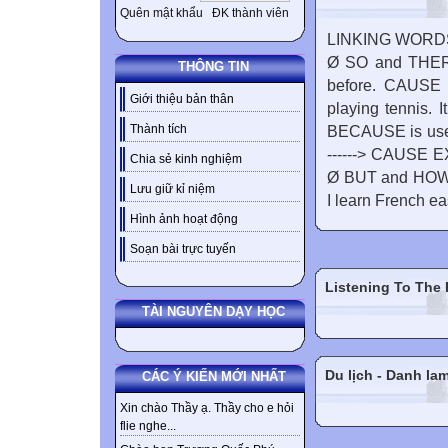
Quên mật khẩu
ĐK thành viên
LINKING WORDS A
Ø SO and THEREF
THÔNG TIN
before. CAUSE -
Giới thiệu bản thân
playing tennis. I
Thành tích
BECAUSE is used
------> CAUSE E
Chia sẻ kinh nghiệm
Ø BUT and HOWEV
Lưu giữ kỉ niệm
I learn French easi
Hình ảnh hoạt động
Soạn bài trực tuyến
Listening To The
TÀI NGUYÊN DẠY HỌC
Du lịch - Danh la
CÁC Ý KIẾN MỚI NHẤT
Xin chào Thầy ạ. Thầy cho e hỏi
flie nghe...