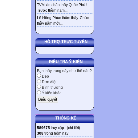
TVM xin chào thầy Quốc Phú !
Trước thềm năm...
Lê Hồng Phúc thăm thầy. Chúc
thầy năm mới...
HỖ TRỢ TRỰC TUYẾN
ĐIỀU TRA Ý KIẾN
Bạn thấy trang này như thế nào?
Đẹp
Đơn điệu
Bình thường
Ý kiến khác
THỐNG KÊ
589675
truy cập (
chi tiết
)
308
trong hôm nay