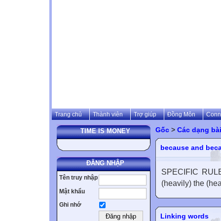
Trang chủ
Thành viên
Trợ giúp
Đồng Môn
Conn
Gốc
>
Các dạng bài
TIME IS MONEY
because and beca
ĐĂNG NHẬP
SPECIFIC RULES:
Tên truy nhập
(heavily) the (hea
Mật khẩu
Ghi nhớ
Linking words