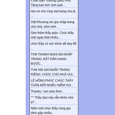
Chào bạn Trương Quốc Phú.
Tặng bạn bức ảnh quê...
lam on cho t baj viet bang chu jk
...
Việt Phương xin gia nhập trang
chủ nhà, sớm mời...
Ghé thăm thầy giáo. Chúc thầy
một ngày thật nhiều...
chúc thầy có sức khỏe để dạy tốt
...
TVM THANH NGHỊ GIA NHẬP
TRANG, RẤT HÂN HẠNH
ĐƯỢC...
TVM XIN GIA NHẬP TRANG
RIÊNG. CHÚC CHỦ NHÀ VUI...
LÊ HỒNG PHÚC CHÚC THẦY
TUẦN MỚI NHIỀU NIỀM VUI...
Thanks, I am also fine!...
^^ Thầy dạo này vẫn khỏe chứ
ạ? ...
Năm mới chúc thầy cùng gia
đình gặp nhiều...