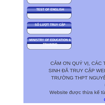
TEST OF ENGLISH
SỐ LƯỢT TRUY CẬP
MINISTRY OF EDUCATION &
TRAINING
CẢM ƠN QUÝ VỊ, CÁC 
SINH ĐÃ TRUY CẬP W
TRƯỜNG THPT NGUYỄN 
Website được thừa kế t