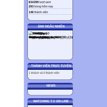
834399
lượt xem
293
trong hôm nay
146
thành viên
ẢNH NGẪU NHIÊN
THÀNH VIÊN TRỰC TUYẾN
1 khách và 0 thành viên
NEWS
WATCHING T.V ON LINE