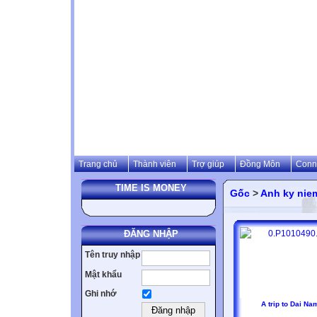
Trang chủ
Thành viên
Trợ giúp
Đồng Môn
Conn
TIME IS MONEY
Gốc
>
Anh ky nie
ĐĂNG NHẬP
Tên truy nhập
Mật khẩu
Ghi nhớ
A trip to Dai Na