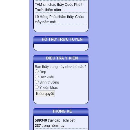
TVM xin chào thầy Quốc Phú !
Trước thềm năm...
Lê Hồng Phúc thăm thầy. Chúc
thầy năm mới...
HỖ TRỢ TRỰC TUYẾN
ĐIỀU TRA Ý KIẾN
Bạn thấy trang này như thế nào?
Đẹp
Đơn điệu
Bình thường
Ý kiến khác
THỐNG KÊ
589340
truy cập (
chi tiết
)
237
trong hôm nay