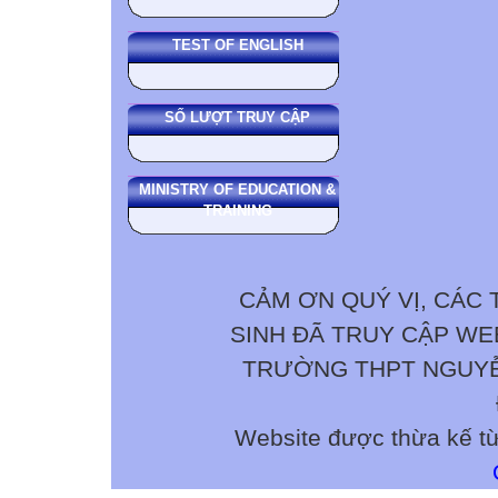
TEST OF ENGLISH
SỐ LƯỢT TRUY CẬP
MINISTRY OF EDUCATION &
TRAINING
CẢM ƠN QUÝ VỊ, CÁC 
SINH ĐÃ TRUY CẬP W
TRƯỜNG THPT NGUYỄN 
Website được thừa kế t