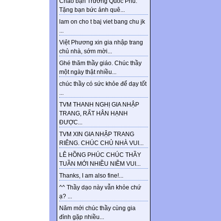
Chào bạn Trương Quốc Phú.
Tặng bạn bức ảnh quê...
lam on cho t baj viet bang chu jk
...
Việt Phương xin gia nhập trang
chủ nhà, sớm mời...
Ghé thăm thầy giáo. Chúc thầy
một ngày thật nhiều...
chúc thầy có sức khỏe để dạy tốt
...
TVM THANH NGHỊ GIA NHẬP
TRANG, RẤT HÂN HẠNH
ĐƯỢC...
TVM XIN GIA NHẬP TRANG
RIÊNG. CHÚC CHỦ NHÀ VUI...
LÊ HỒNG PHÚC CHÚC THẦY
TUẦN MỚI NHIỀU NIỀM VUI...
Thanks, I am also fine!...
^^ Thầy dạo này vẫn khỏe chứ
ạ? ...
Năm mới chúc thầy cùng gia
đình gặp nhiều...