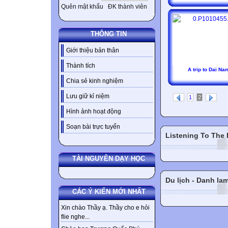
Quên mật khẩu
ĐK thành viên
THÔNG TIN
Giới thiệu bản thân
Thành tích
A trip to Dai Na
Chia sẻ kinh nghiệm
Lưu giữ kỉ niệm
1
2
Hình ảnh hoạt động
Soạn bài trực tuyến
Listening To The
TÀI NGUYÊN DẠY HỌC
Du lịch - Danh la
CÁC Ý KIẾN MỚI NHẤT
Xin chào Thầy ạ. Thầy cho e hỏi
flie nghe...