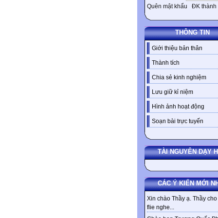
Quên mật khẩu
ĐK thành 
THÔNG TIN
Giới thiệu bản thân
Thành tích
Chia sẻ kinh nghiệm
Lưu giữ kỉ niệm
Hình ảnh hoạt động
Soạn bài trực tuyến
TÀI NGUYÊN DẠY 
CÁC Ý KIẾN MỚI N
Xin chào Thầy ạ. Thầy cho 
flie nghe...