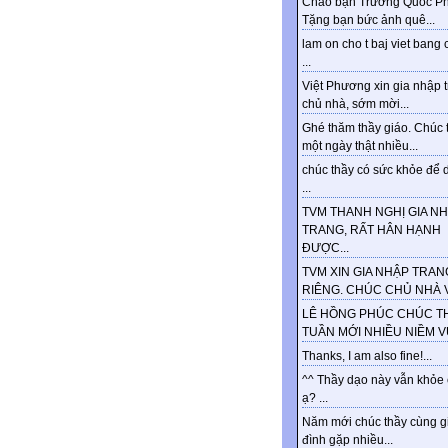
Chào bạn Trương Quốc Ph
Tặng bạn bức ảnh quê...
lam on cho t baj viet bang 
...
Việt Phương xin gia nhập 
chủ nhà, sớm mời...
Ghé thăm thầy giáo. Chúc 
một ngày thật nhiều...
chúc thầy có sức khỏe để d
...
TVM THANH NGHỊ GIA N
TRANG, RẤT HÂN HẠNH
ĐƯỢC...
TVM XIN GIA NHẬP TRAN
RIÊNG. CHÚC CHỦ NHÀ VU
LÊ HỒNG PHÚC CHÚC T
TUẦN MỚI NHIỀU NIỀM VUI
Thanks, I am also fine!...
^^ Thầy dạo này vẫn khỏe
ạ? ...
Năm mới chúc thầy cùng g
đình gặp nhiều...