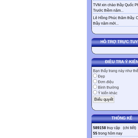
TVM xin chào thầy Quốc Ph
Trước thềm năm...
Lê Hồng Phúc thăm thầy. 
thầy năm mới...
HỖ TRỢ TRỰC TU
ĐIỀU TRA Ý KIẾ
Bạn thấy trang này như th
Đẹp
Đơn điệu
Bình thường
Ý kiến khác
THỐNG KÊ
589158
truy cập (
chi tiết
)
55
trong hôm nay