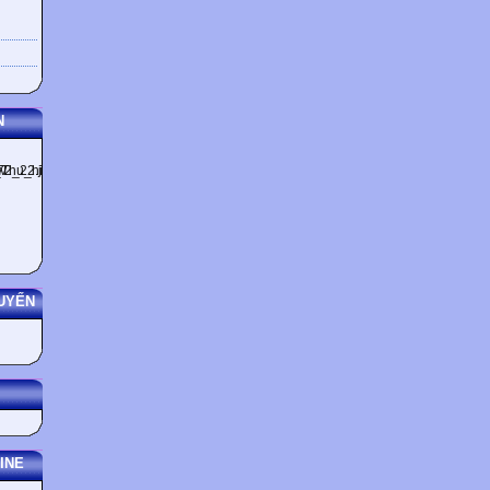
N
UYẾN
INE