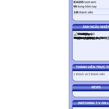
834205
lượt xem
99
trong hôm nay
146
thành viên
ẢNH NGẪU NHIÊ
THÀNH VIÊN TRỰC T
1 khách và 0 thành viên
NEWS
WATCHING T.V ON L