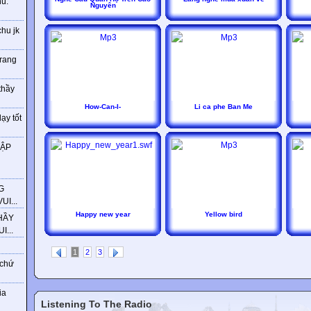
ú.
Nguyên
chu jk
trang
thầy
How-Can-I-
Li ca phe Ban Me
ạy tốt
HẬP
G
I...
Happy new year
Yellow bird
HẦY
...
1
2
3
 chứ
ia
Listening To The Radio