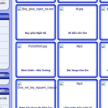
viên
Bay giữa Ngân Hà
40 điều nên làm
Minh Chiến - Hữu Trường
Bài Tango Cho Em
HỌC
HẤT
e hỏi
Nghe Câu Quan Họ Trên Cao
Lắng nghe mùa xuân về