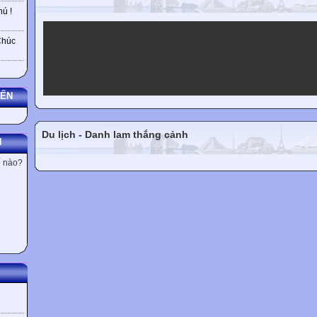
ú !
VOV1
Chúc
VOV2
VOV3
VOV5
VOV Player
YẾN
Du lịch - Danh lam thắng cảnh
N
ế nào?