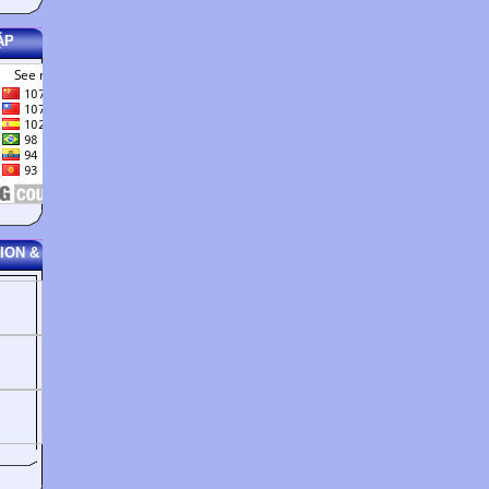
ẬP
ION &