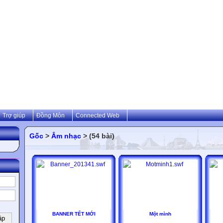
Trợ giúp
Đồng Môn
Connected Web
Gốc
>
Âm nhạc
> (54 bài)
BANNER TẾT MỚI
Một mình