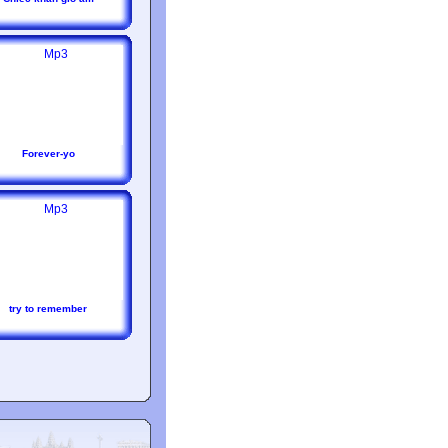
Forever-yo
try to remember