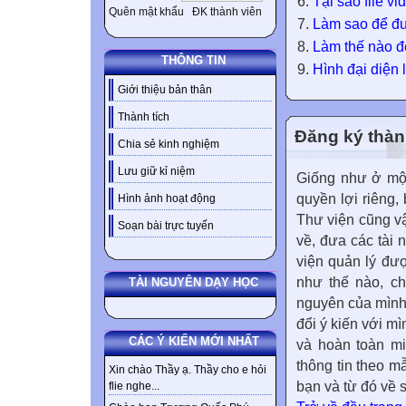
Tại sao file v
Quên mật khẩu
ĐK thành viên
Làm sao để đưa
Làm thế nào để
THÔNG TIN
Hình đại diện 
Giới thiệu bản thân
Thành tích
Đăng ký thàn
Chia sẻ kinh nghiệm
Lưu giữ kỉ niệm
Giống như ở một
quyền lợi riêng,
Hình ảnh hoạt động
Thư viện cũng vậy
Soạn bài trực tuyến
về, đưa các tài 
viện quản lý đư
như thế nào, ch
TÀI NGUYÊN DẠY HỌC
nguyên của mình,
đổi ý kiến với m
CÁC Ý KIẾN MỚI NHẤT
và hoàn toàn mi
thông tin theo m
Xin chào Thầy ạ. Thầy cho e hỏi
bạn và từ đó về 
flie nghe...