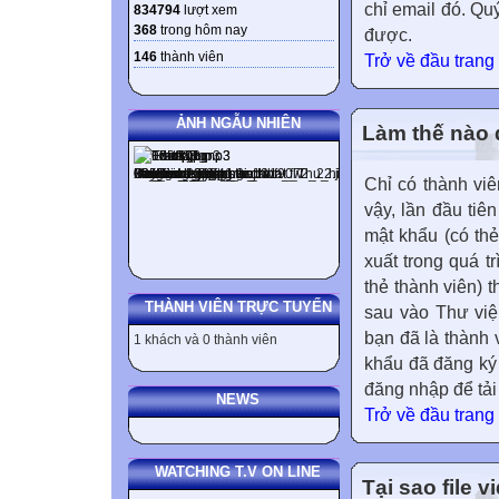
chỉ email đó. Qu
834794
lượt xem
368
trong hôm nay
được.
146
thành viên
Trở về đầu trang
ẢNH NGẪU NHIÊN
Làm thế nào đ
Chỉ có thành viê
vậy, lần đầu tiê
mật khẩu (có thẻ
xuất trong quá t
thẻ thành viên) 
THÀNH VIÊN TRỰC TUYẾN
sau vào Thư viện
bạn đã là thành 
1 khách và 0 thành viên
khẩu đã đăng ký
đăng nhập để tải
NEWS
Trở về đầu trang
WATCHING T.V ON LINE
Tại sao file 