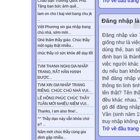
Trở về đầu trang
Chào bạn Trương Quốc Phú.
Tặng bạn bức ảnh quê...
lam on cho t baj viet bang chu jk
...
Đăng nhập là 
Việt Phương xin gia nhập trang
chủ nhà, sớm mời...
Đăng nhập vào T
Ghé thăm thầy giáo. Chúc thầy
giống như là việc
một ngày thật nhiều...
dùng thẻ, bạn s
chúc thầy có sức khỏe để dạy tốt
định bạn là thàn
...
việc người khác
TVM THANH NGHỊ GIA NHẬP
dụ nếu bạn khôn
TRANG, RẤT HÂN HẠNH
ĐƯỢC...
thể đăng nhập v
thông tin linh ti
TVM XIN GIA NHẬP TRANG
RIÊNG. CHÚC CHỦ NHÀ VUI...
tên thật? Tên th
LÊ HỒNG PHÚC CHÚC THẦY
đều khác nhau. 
TUẦN MỚI NHIỀU NIỀM VUI...
gõ để đăng nhập
Thanks, I am also fine!...
Vân (sinh năm 19
^^ Thầy dạo này vẫn khỏe chứ
truy nhập không 
ạ? ...
Trở về đầu trang
Năm mới chúc thầy cùng gia
đình gặp nhiều...