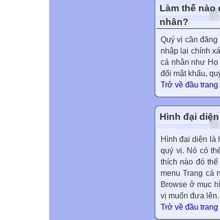
Làm thế nào đ
nhân?
Quý vị cần đăng
nhập lại chính xá
cá nhân như Họ v
đổi mật khẩu, qu
Trở về đầu trang
Hình đại diện
Hình đại diện là 
quý vị. Nó có t
thích nào đó thể
menu Trang cá 
Browse ở mục hì
vị muốn đưa lên.
Trở về đầu trang