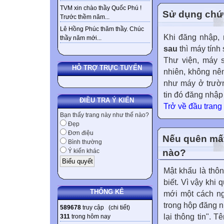
TVM xin chào thầy Quốc Phú !
Sử dụng chức
Trước thềm năm...
Lê Hồng Phúc thăm thầy. Chúc
Khi đăng nhập,
thầy năm mới...
sau
thì máy tính
Thư viện, máy s
HỖ TRỢ TRỰC TUYẾN
nhiên, không nê
như máy ở trườn
tin đó đăng nhập
ĐIỀU TRA Ý KIẾN
Trở về đầu trang
Bạn thấy trang này như thế nào?
Đẹp
Đơn điệu
Nếu quên mất
Bình thường
nào?
Ý kiến khác
Mật khẩu là thôn
biết. Vì vậy khi 
THỐNG KÊ
mới một cách ng
trong hộp đăng n
589678
truy cập (
chi tiết
)
lại thông tin". 
311
trong hôm nay