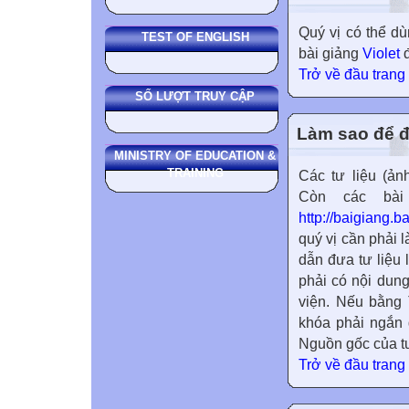
Quý vị có thể 
TEST OF ENGLISH
bài giảng
Violet
đ
Trở về đầu trang
SỐ LƯỢT TRUY CẬP
Làm sao để đư
MINISTRY OF EDUCATION &
TRAINING
Các tư liệu (ản
Còn các bài 
http://baigiang.b
quý vị cần phải 
dẫn đưa tư liệu
phải có nội dun
viện. Nếu bằng 
khóa phải ngắn 
Nguồn gốc của tư 
Trở về đầu trang